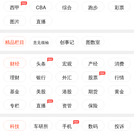
西甲
CBA
综合
跑步
彩票
图片
直播
精品栏目
创事记
图数室
意见领袖
财经
头条
宏观
产经
消费
理财
银行
外汇
股票
行情
基金
美股
港股
期货
黄金
专栏
直播
资管
保险
科技
车研所
手机
数码
投诉