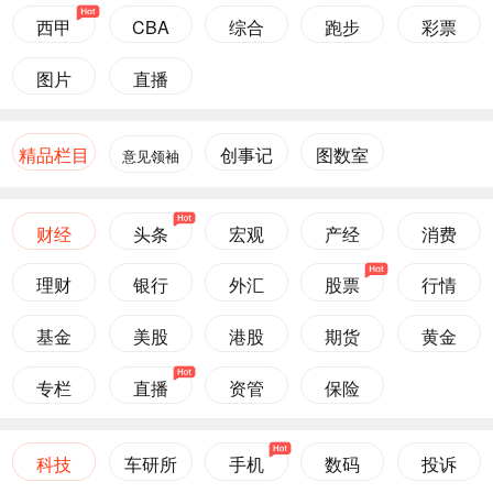
西甲
CBA
综合
跑步
彩票
图片
直播
精品栏目
创事记
图数室
意见领袖
财经
头条
宏观
产经
消费
理财
银行
外汇
股票
行情
基金
美股
港股
期货
黄金
专栏
直播
资管
保险
科技
车研所
手机
数码
投诉