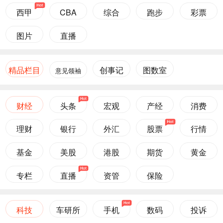
西甲
CBA
综合
跑步
彩票
图片
直播
精品栏目
创事记
图数室
意见领袖
财经
头条
宏观
产经
消费
理财
银行
外汇
股票
行情
基金
美股
港股
期货
黄金
专栏
直播
资管
保险
科技
车研所
手机
数码
投诉