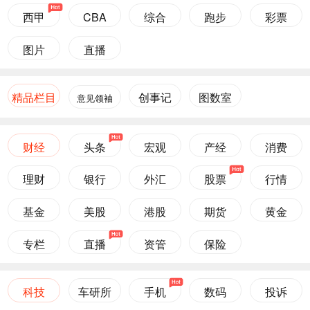
西甲
CBA
综合
跑步
彩票
图片
直播
精品栏目
创事记
图数室
意见领袖
财经
头条
宏观
产经
消费
理财
银行
外汇
股票
行情
基金
美股
港股
期货
黄金
专栏
直播
资管
保险
科技
车研所
手机
数码
投诉