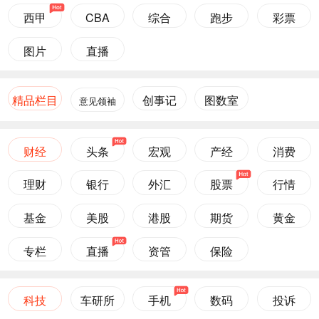
西甲
CBA
综合
跑步
彩票
图片
直播
精品栏目
创事记
图数室
意见领袖
财经
头条
宏观
产经
消费
理财
银行
外汇
股票
行情
基金
美股
港股
期货
黄金
专栏
直播
资管
保险
科技
车研所
手机
数码
投诉