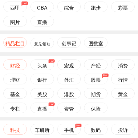
西甲
CBA
综合
跑步
彩票
图片
直播
精品栏目
创事记
图数室
意见领袖
财经
头条
宏观
产经
消费
理财
银行
外汇
股票
行情
基金
美股
港股
期货
黄金
专栏
直播
资管
保险
科技
车研所
手机
数码
投诉