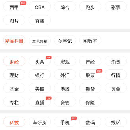
西甲
CBA
综合
跑步
彩票
图片
直播
精品栏目
创事记
图数室
意见领袖
财经
头条
宏观
产经
消费
理财
银行
外汇
股票
行情
基金
美股
港股
期货
黄金
专栏
直播
资管
保险
科技
车研所
手机
数码
投诉