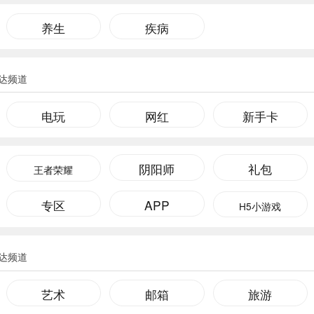
养生
疾病
达频道
电玩
网红
新手卡
阴阳师
礼包
王者荣耀
专区
APP
H5小游戏
达频道
艺术
邮箱
旅游