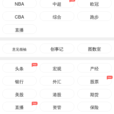
NBA
中超
欧冠
CBA
综合
跑步
直播
创事记
图数室
意见领袖
头条
宏观
产经
银行
外汇
股票
美股
港股
期货
直播
资管
保险