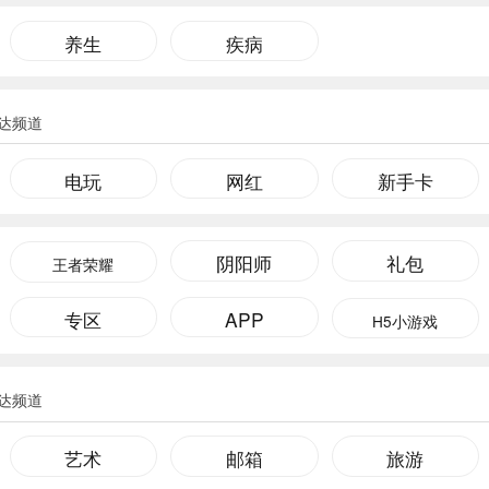
养生
疾病
达频道
电玩
网红
新手卡
阴阳师
礼包
王者荣耀
专区
APP
H5小游戏
达频道
艺术
邮箱
旅游