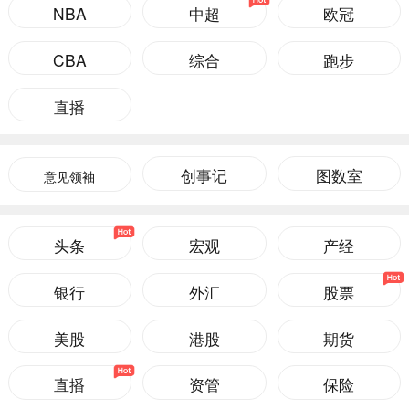
NBA
中超
欧冠
CBA
综合
跑步
直播
创事记
图数室
意见领袖
头条
宏观
产经
银行
外汇
股票
美股
港股
期货
直播
资管
保险