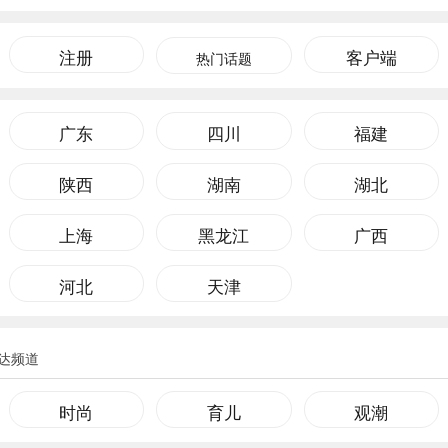
注册
客户端
热门话题
广东
四川
福建
陕西
湖南
湖北
上海
黑龙江
广西
河北
天津
达频道
时尚
育儿
观潮