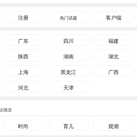
注册
客户端
热门话题
广东
四川
福建
陕西
湖南
湖北
上海
黑龙江
广西
河北
天津
达频道
时尚
育儿
观潮