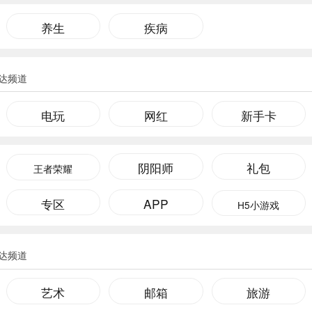
养生
疾病
达频道
电玩
网红
新手卡
阴阳师
礼包
王者荣耀
专区
APP
H5小游戏
达频道
艺术
邮箱
旅游