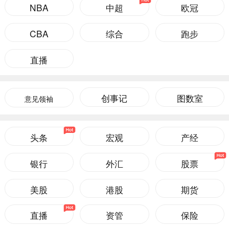
NBA
中超
欧冠
CBA
综合
跑步
直播
创事记
图数室
意见领袖
头条
宏观
产经
银行
外汇
股票
美股
港股
期货
直播
资管
保险