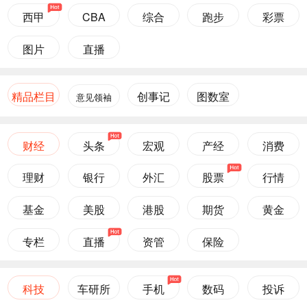
西甲
CBA
综合
跑步
彩票
图片
直播
精品栏目
创事记
图数室
意见领袖
财经
头条
宏观
产经
消费
理财
银行
外汇
股票
行情
基金
美股
港股
期货
黄金
专栏
直播
资管
保险
科技
车研所
手机
数码
投诉