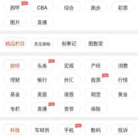
西甲
CBA
综合
跑步
彩票
图片
直播
精品栏目
创事记
图数室
意见领袖
财经
头条
宏观
产经
消费
理财
银行
外汇
股票
行情
基金
美股
港股
期货
黄金
专栏
直播
资管
保险
科技
车研所
手机
数码
投诉