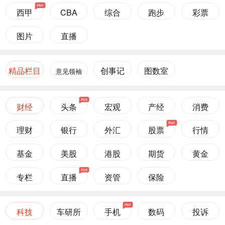
西甲
CBA
综合
跑步
彩票
图片
直播
精品栏目
创事记
图数室
意见领袖
财经
头条
宏观
产经
消费
理财
银行
外汇
股票
行情
基金
美股
港股
期货
黄金
专栏
直播
资管
保险
科技
车研所
手机
数码
投诉