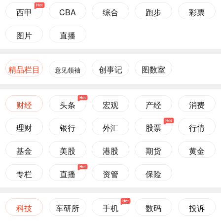
西甲
CBA
综合
跑步
彩票
图片
直播
精品栏目
创事记
图数室
意见领袖
财经
头条
宏观
产经
消费
理财
银行
外汇
股票
行情
基金
美股
港股
期货
黄金
专栏
直播
资管
保险
科技
车研所
手机
数码
投诉