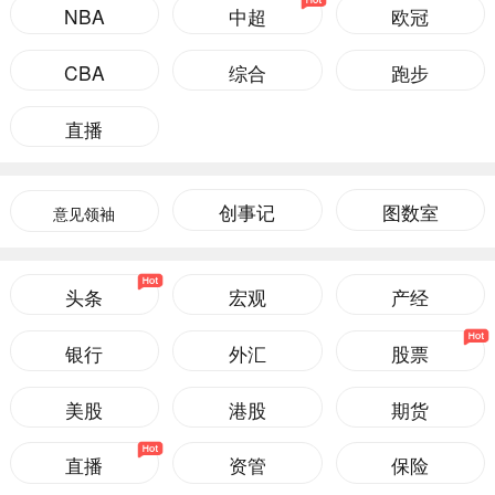
NBA
中超
欧冠
CBA
综合
跑步
直播
创事记
图数室
意见领袖
头条
宏观
产经
银行
外汇
股票
美股
港股
期货
直播
资管
保险