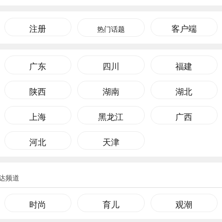
注册
客户端
热门话题
广东
四川
福建
陕西
湖南
湖北
上海
黑龙江
广西
河北
天津
达频道
时尚
育儿
观潮