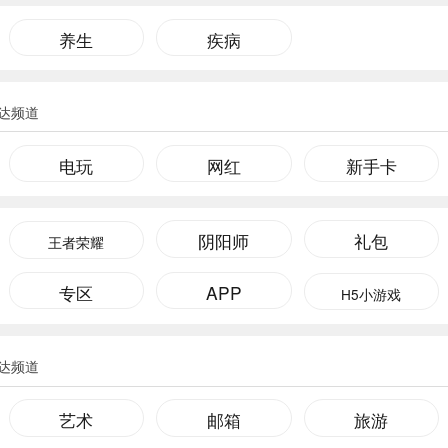
养生
疾病
达频道
电玩
网红
新手卡
阴阳师
礼包
王者荣耀
专区
APP
H5小游戏
达频道
艺术
邮箱
旅游