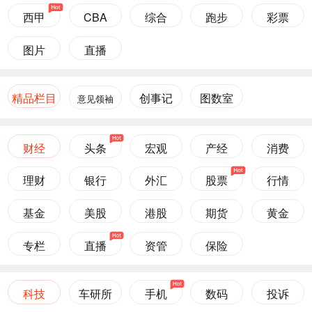
西甲
CBA
综合
跑步
彩票
图片
直播
精品栏目
创事记
图数室
意见领袖
财经
头条
宏观
产经
消费
理财
银行
外汇
股票
行情
基金
美股
港股
期货
黄金
专栏
直播
资管
保险
科技
车研所
手机
数码
投诉