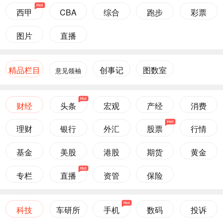
西甲
CBA
综合
跑步
彩票
图片
直播
精品栏目
创事记
图数室
意见领袖
财经
头条
宏观
产经
消费
理财
银行
外汇
股票
行情
基金
美股
港股
期货
黄金
专栏
直播
资管
保险
科技
车研所
手机
数码
投诉