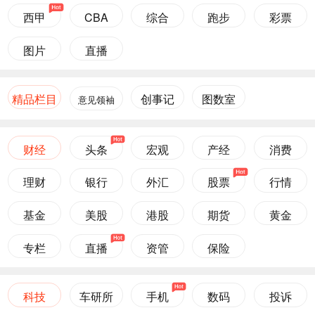
西甲
CBA
综合
跑步
彩票
图片
直播
精品栏目
创事记
图数室
意见领袖
财经
头条
宏观
产经
消费
理财
银行
外汇
股票
行情
基金
美股
港股
期货
黄金
专栏
直播
资管
保险
科技
车研所
手机
数码
投诉