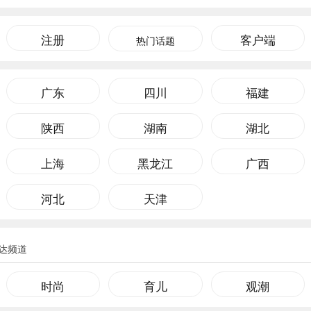
注册
客户端
热门话题
广东
四川
福建
陕西
湖南
湖北
上海
黑龙江
广西
河北
天津
达频道
时尚
育儿
观潮