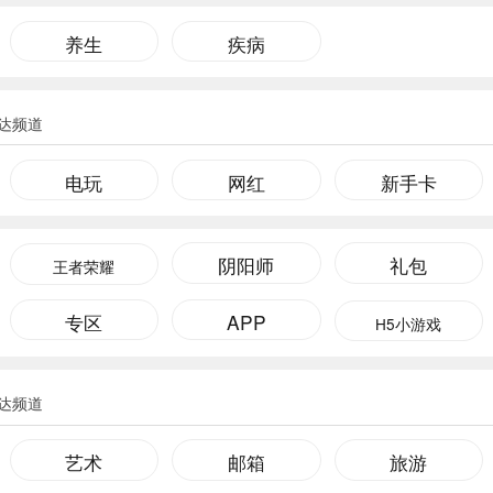
养生
疾病
达频道
电玩
网红
新手卡
阴阳师
礼包
王者荣耀
专区
APP
H5小游戏
达频道
艺术
邮箱
旅游