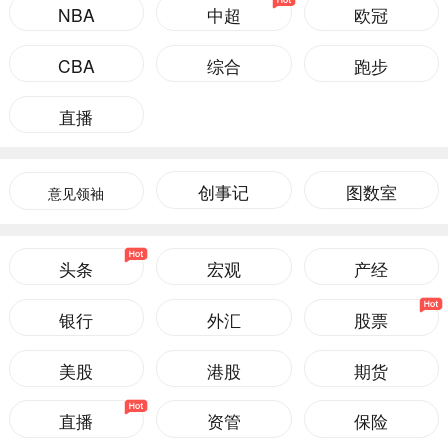
NBA
中超
欧冠
CBA
综合
跑步
直播
创事记
图数室
意见领袖
头条
宏观
产经
银行
外汇
股票
美股
港股
期货
直播
资管
保险