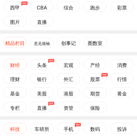
西甲
CBA
综合
跑步
彩票
图片
直播
精品栏目
创事记
图数室
意见领袖
财经
头条
宏观
产经
消费
理财
银行
外汇
股票
行情
基金
美股
港股
期货
黄金
专栏
直播
资管
保险
科技
车研所
手机
数码
投诉