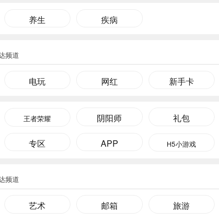
养生
疾病
达频道
电玩
网红
新手卡
阴阳师
礼包
王者荣耀
专区
APP
H5小游戏
达频道
艺术
邮箱
旅游