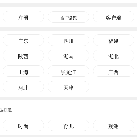
注册
客户端
热门话题
广东
四川
福建
陕西
湖南
湖北
上海
黑龙江
广西
河北
天津
达频道
时尚
育儿
观潮