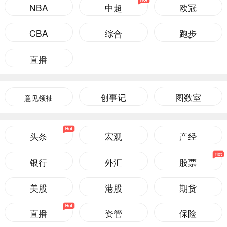
NBA
中超
欧冠
CBA
综合
跑步
直播
创事记
图数室
意见领袖
头条
宏观
产经
银行
外汇
股票
美股
港股
期货
直播
资管
保险