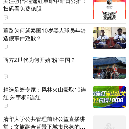
关注微信-逍遥红单命中昨日公推！
扫码看免费稳胆
董路为何就泰国10岁黑人球员年龄
造假事件致歉？
西方Z世代为何开始“粉”中国？
精选足篮专家：风林火山豪取10连
红 朱宇桐6连红
清华大学公共管理前沿公益直播讲
堂：文旅融合背景下城市形象的构