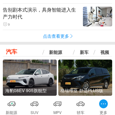
告别剧本式演示，具身智能进入生
产力时代
9
点击查看更多
汽车
新能源
新车
视频
海豹08EV 905旗舰型
格瑞维亚 舒适PLUS版
新能源
SUV
MPV
轿车
更多