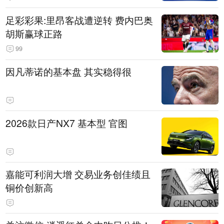
的机关事业单位约谈通报、限期整
足彩彩果:里昂客战遭逆转 费内巴奥
改
胡斯赢球正路
99
因凡蒂诺的基本盘 其实稳得很
2026款日产NX7 基本型 官图
嘉能可利润大增 交易业务创佳绩且
铜价创新高