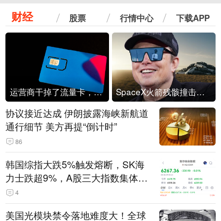
财经
股票
行情中心
下载APP
运营商干掉了流量卡，他们真的玩不起了
SpaceX火箭残骸撞击月球
协议接近达成 伊朗披露海峡新航道
通行细节 美方再提“倒计时”
86
韩国综指大跌5%触发熔断，SK海
力士跌超9%，A股三大指数集体低
开
4
美国光模块禁令落地难度大！全球