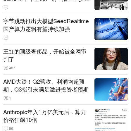
14.3万辆
字节跳动推出大模型SeedRealtime
国产算力逻辑有望持续加强
王虹的顶级奢侈品，开始被全网审
判了
487
AMD大跌！Q2营收、利润均超预
期，Q3指引未满足激进投资者预期
1
Anthropic年入1万亿美元后，算力
价格狂飙10倍
56