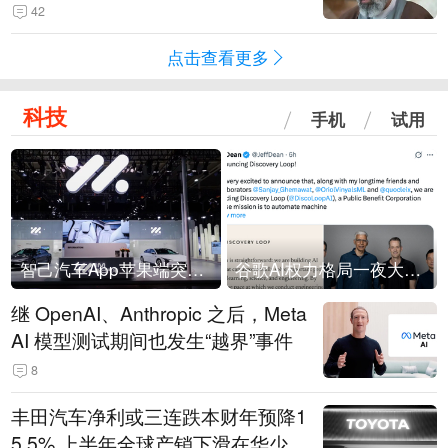
42
点击查看更多
科技
手机
试用
智己汽车App苹果端突然“下架”
谷歌AI权力格局一夜大洗牌
继 OpenAI、Anthropic 之后，Meta
AI 模型测试期间也发生“越界”事件
8
丰田汽车净利或三连跌本财年预降1
5.5% 上半年全球产销下滑在华少卖