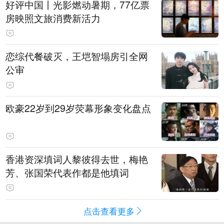
好评中国丨光影燃动暑期，77亿票
房映照文旅消费新活力
恋综代餐破灭，王垲智塌房引全网
公审
欧豪22岁到29岁荧幕形象变化盘点
香港资深填词人黎彼得去世，梅艳
芳、张国荣代表作都是他填词
点击查看更多