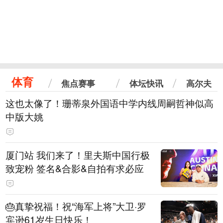
体育
焦点赛事
体坛快讯
高尔夫
这也太像了！珊蒂泉外国语中学内线周嗣哲神似高
中版大姚
厦门站 我们来了！里夫斯中国行极
致宠粉 签名&合影&自拍有求必应
🎂真挚祝福！祝“海军上将”大卫·罗
宾逊61岁生日快乐！