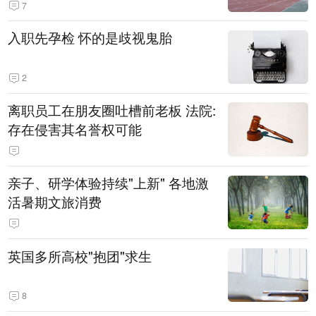
7
入职先孕检 怀的是歧视鬼胎
2
离职员工在朋友圈吐槽前老板 法院:
存在侵害其名誉权可能
亲子、研学体验持续"上新" 各地激
活暑期文旅消费
英国多所高校"抱团"求生
8