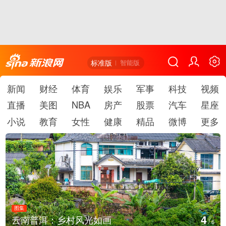
标准版
智能版
新闻
财经
体育
娱乐
军事
科技
视频
直播
美图
NBA
房产
股票
汽车
星座
小说
教育
女性
健康
精品
微博
更多
图集
5
南普洱：乡村风光如画
安徽
/
6