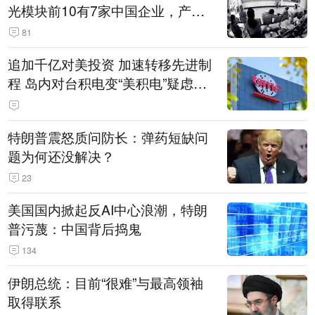
光模块前10有7家中国企业，产业
界人士：想“脱钩”并不容易
81
追加千亿对美投资 加速转移先进制
程 岛内对台积电变“美积电”疑虑担
忧加剧
特朗普震怒质问防长：弹药短缺问
题为何还没解决？
23
美国国内掀起反AI中心浪潮，特朗
普污蔑：中国背后捣鬼
134
伊朗总统：目前“很难”与最高领袖
取得联系