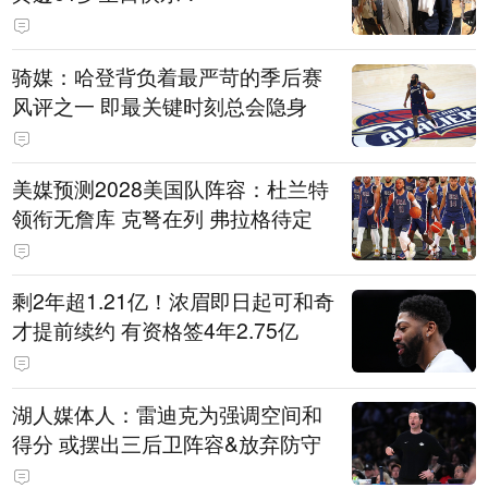
骑媒：哈登背负着最严苛的季后赛
风评之一 即最关键时刻总会隐身
美媒预测2028美国队阵容：杜兰特
领衔无詹库 克弩在列 弗拉格待定
剩2年超1.21亿！浓眉即日起可和奇
才提前续约 有资格签4年2.75亿
湖人媒体人：雷迪克为强调空间和
得分 或摆出三后卫阵容&放弃防守