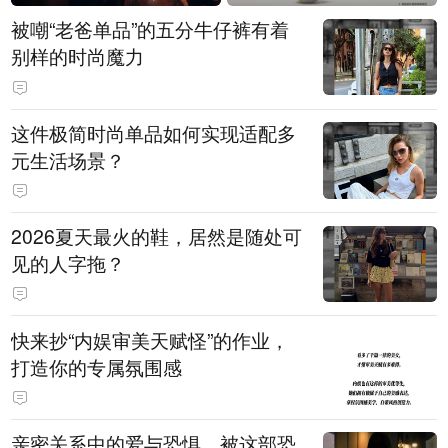
被嘲“老爸单品”的五分牛仔裤有着
别样的时尚魔力
这件极简时尚单品如何实现适配多
元生活场景？
2026夏天最火的鞋，居然是随处可
见的人字拖？
快来抄“内娱审美天赋怪”的作业，
打造你的专属氛围感
亲密关系中的爱与恐惧，被这部恐