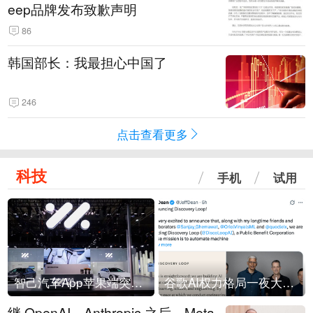
eep品牌发布致歉声明
86
韩国部长：我最担心中国了
246
点击查看更多
科技
手机
试用
智己汽车App苹果端突然“下架”
谷歌AI权力格局一夜大洗牌
继 OpenAI、Anthropic 之后，Meta