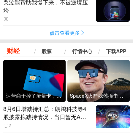
哭泣能帮助我慢下来，不被逆境压
垮
点击查看更多
财经
股票
行情中心
下载APP
运营商干掉了流量卡，他们真的玩不起了
SpaceX火箭残骸撞击月球
8月6日增减持汇总：朗鸿科技等4
股披露拟减持情况，当日暂无A股
公司披露拟增持情况（表）
2