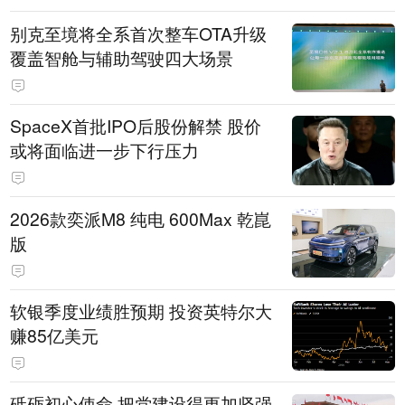
别克至境将全系首次整车OTA升级
覆盖智舱与辅助驾驶四大场景
SpaceX首批IPO后股份解禁 股价
或将面临进一步下行压力
2026款奕派M8 纯电 600Max 乾崑
版
软银季度业绩胜预期 投资英特尔大
赚85亿美元
砥砺初心使命 把党建设得更加坚强