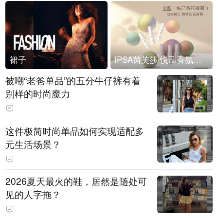
裙子
IPSA茵芙莎 悦己香氛凝露上市
被嘲“老爸单品”的五分牛仔裤有着
别样的时尚魔力
这件极简时尚单品如何实现适配多
元生活场景？
2026夏天最火的鞋，居然是随处可
见的人字拖？