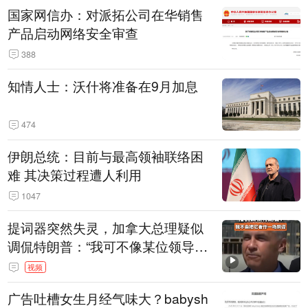
国家网信办：对派拓公司在华销售
产品启动网络安全审查
388
知情人士：沃什将准备在9月加息
474
伊朗总统：目前与最高领袖联络困
难 其决策过程遭人利用
1047
提词器突然失灵，加拿大总理疑似
调侃特朗普：“我可不像某位领导
人，把这当成一场阴谋”，全场哄笑
视频
广告吐槽女生月经气味大？babysh