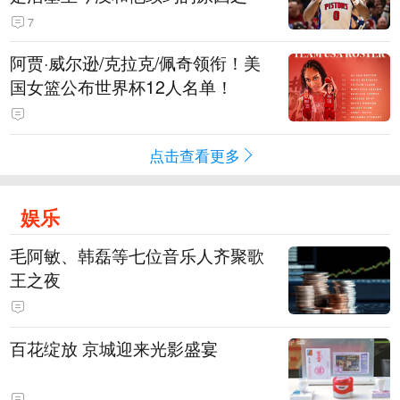
7
阿贾·威尔逊/克拉克/佩奇领衔！美
国女篮公布世界杯12人名单！
点击查看更多
娱乐
毛阿敏、韩磊等七位音乐人齐聚歌
王之夜
百花绽放 京城迎来光影盛宴