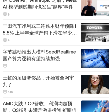
AI 模型测试期间也发生“越界”事件
9
丰田汽车净利或三连跌本财年预降1
5.5% 上半年全球产销下滑在华少卖
14.3万辆
4
字节跳动推出大模型SeedRealtime
国产算力逻辑有望持续加强
王虹的顶级奢侈品，开始被全网审
判了
516
AMD大跌！Q2营收、利润均超预
期，Q3指引未满足激进投资者预期