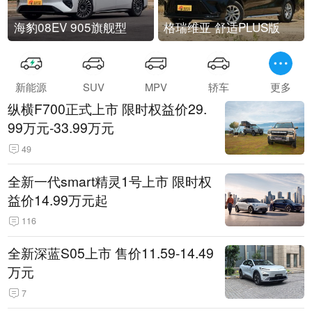
海豹08EV 905旗舰型
格瑞维亚 舒适PLUS版
新能源
SUV
MPV
轿车
更多
纵横F700正式上市 限时权益价29.
99万元-33.99万元
49
全新一代smart精灵1号上市 限时权
益价14.99万元起
116
全新深蓝S05上市 售价11.59-14.49
万元
7