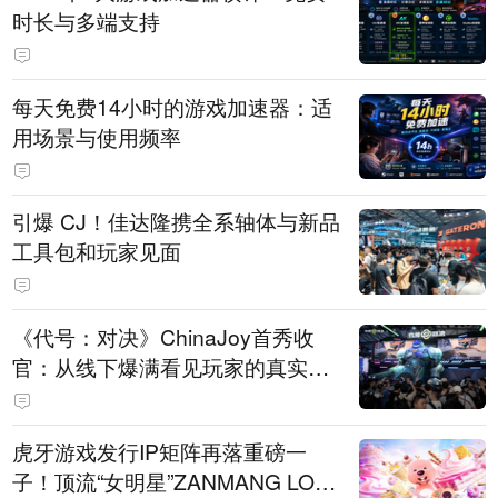
时长与多端支持
每天免费14小时的游戏加速器：适
用场景与使用频率
引爆 CJ！佳达隆携全系轴体与新品
工具包和玩家见面
《代号：对决》ChinaJoy首秀收
官：从线下爆满看见玩家的真实期
待
虎牙游戏发行IP矩阵再落重磅一
子！顶流“女明星”ZANMANG LOO