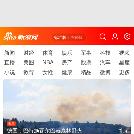
标准版
智能版
新闻
财经
体育
娱乐
军事
科技
视频
直播
美图
NBA
房产
股票
汽车
星座
小说
教育
女性
健康
精品
微博
更多
图集
2
乌克兰首都基辅等地传出强烈爆炸声
/
6