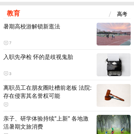
教育
高考
暑期高校游解锁新逛法
7
入职先孕检 怀的是歧视鬼胎
3
离职员工在朋友圈吐槽前老板 法院:
存在侵害其名誉权可能
亲子、研学体验持续"上新" 各地激
活暑期文旅消费