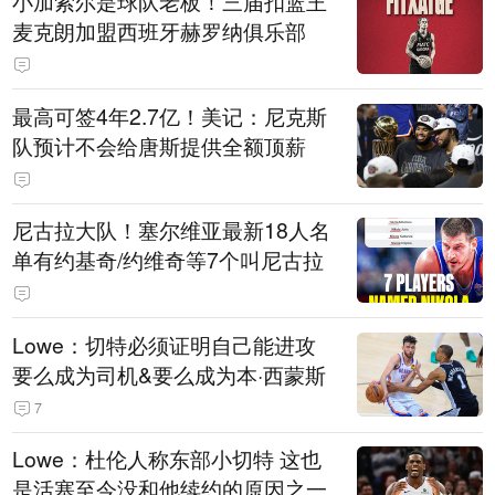
小加索尔是球队老板！三届扣篮王
麦克朗加盟西班牙赫罗纳俱乐部
最高可签4年2.7亿！美记：尼克斯
队预计不会给唐斯提供全额顶薪
尼古拉大队！塞尔维亚最新18人名
单有约基奇/约维奇等7个叫尼古拉
Lowe：切特必须证明自己能进攻
要么成为司机&要么成为本·西蒙斯
7
Lowe：杜伦人称东部小切特 这也
是活塞至今没和他续约的原因之一