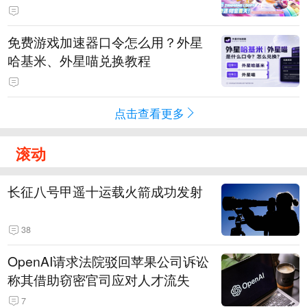
PY 正版3D消除手游《消消奇遇》
惊喜曝光
免费游戏加速器口令怎么用？外星
哈基米、外星喵兑换教程
点击查看更多
滚动
长征八号甲遥十运载火箭成功发射
38
OpenAI请求法院驳回苹果公司诉讼
称其借助窃密官司应对人才流失
7