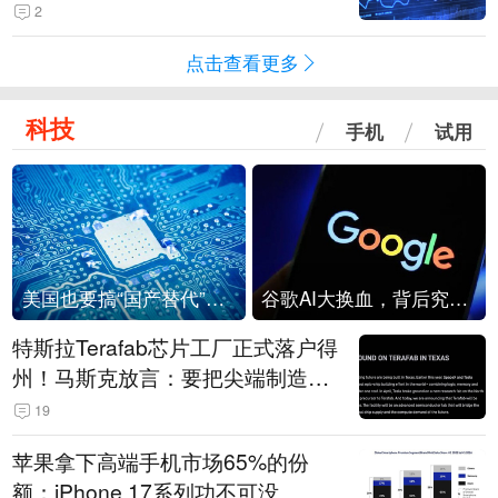
2
点击查看更多
科技
手机
试用
美国也要搞“国产替代”？先算清三笔账
谷歌AI大换血，背后究竟发生了什么？
特斯拉Terafab芯片工厂正式落户得
州！马斯克放言：要把尖端制造带
回美国
19
苹果拿下高端手机市场65%的份
额：iPhone 17系列功不可没