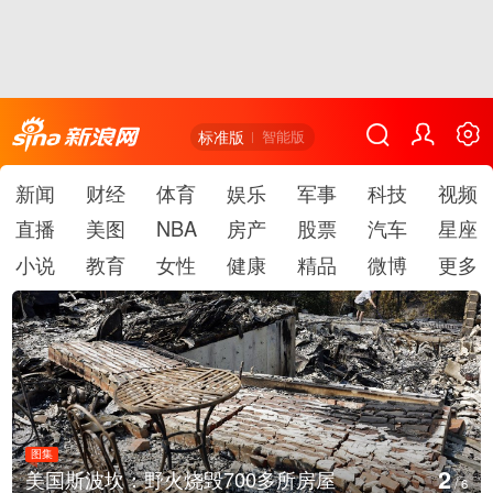
标准版
智能版
新闻
财经
体育
娱乐
军事
科技
视频
直播
美图
NBA
房产
股票
汽车
星座
小说
教育
女性
健康
精品
微博
更多
图集
3
叙利亚：大马士革发生爆炸
/
6