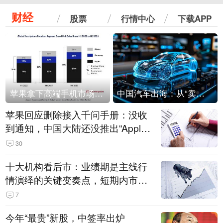
财经
股票
行情中心
下载APP
苹果拿下高端手机市场65%的份额：iPhone 17系列功不可没
中国汽车出海：从“卖出去”到“走进去”
苹果回应删除接入千问手册：没收
到通知，中国大陆还没推出“Apple
智能使用千问”功能
30
十大机构看后市：业绩期是主线行
情演绎的关键变奏点，短期内市场
或继续反弹，关注三条业绩主线
7
今年“最贵”新股，中签率出炉