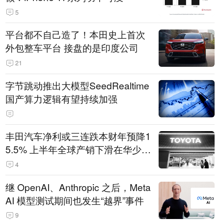
5
平台都不自己造了！本田史上首次
外包整车平台 接盘的是印度公司
21
字节跳动推出大模型SeedRealtime
国产算力逻辑有望持续加强
丰田汽车净利或三连跌本财年预降1
5.5% 上半年全球产销下滑在华少卖
14.3万辆
4
继 OpenAI、Anthropic 之后，Meta
AI 模型测试期间也发生“越界”事件
9