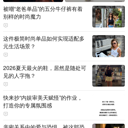
被嘲“老爸单品”的五分牛仔裤有着
别样的时尚魔力
这件极简时尚单品如何实现适配多
元生活场景？
2026夏天最火的鞋，居然是随处可
见的人字拖？
快来抄“内娱审美天赋怪”的作业，
打造你的专属氛围感
亲密关系中的爱与恐惧，被这部恐