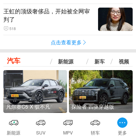
王虹的顶级奢侈品，开始被全网审
判了
518
点击查看更多
汽车
新能源
新车
视频
凡尔赛C5 X 驭不凡
探险者 四驱穿越版
新能源
SUV
MPV
轿车
更多