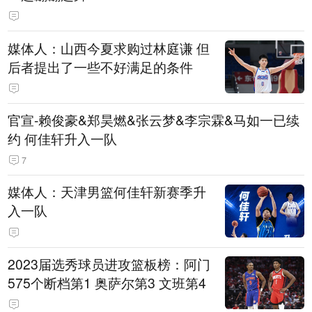
媒体人：山西今夏求购过林庭谦 但
后者提出了一些不好满足的条件
官宣-赖俊豪&郑昊燃&张云梦&李宗霖&马如一已续
约 何佳轩升入一队
7
媒体人：天津男篮何佳轩新赛季升
入一队
2023届选秀球员进攻篮板榜：阿门
575个断档第1 奥萨尔第3 文班第4