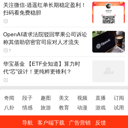
关注微信-逍遥红单长期稳定盈利！
扫码看免费稳胆
OpenAI请求法院驳回苹果公司诉讼
称其借助窃密官司应对人才流失
7
华宝基金 【ETF全知道】算力时
代“芯”设计！更纯粹更锋利？
奇闻
段子
趣图
美文
视频
直播
订阅
八卦
情感
旅游
教育
动漫
游戏
试用
导航
客户端下载
广告营销
反馈