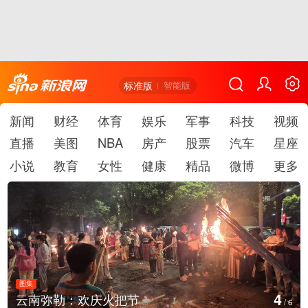
标准版
智能版
新闻
财经
体育
娱乐
军事
科技
视频
直播
美图
NBA
房产
股票
汽车
星座
小说
教育
女性
健康
精品
微博
更多
图集
5
庆火把节
江西铅山：千灯点
/
6