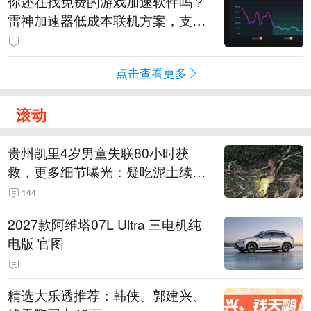
你还在找免费的游戏加速软件吗？
雷神加速器低成本联机方案，支持
免费试用
点击查看更多
滚动
贵州凯里4岁男童失联80小时获
救，更多细节曝光：疑吃泥土续
命，搜救至20米附近错过多找3天
144
2027款阿维塔07L Ultra 三电机纯
电版 官图
精选大乐透推荐：韩侠、郭建兴、