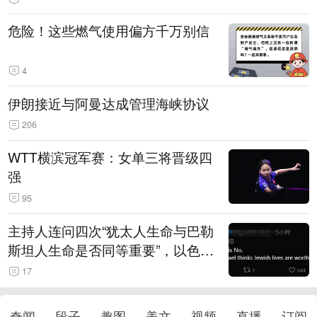
危险！这些燃气使用偏方千万别信
4
伊朗接近与阿曼达成管理海峡协议
206
WTT横滨冠军赛：女单三将晋级四
强
95
主持人连问四次“犹太人生命与巴勒
斯坦人生命是否同等重要”，以色列
极右翼定居运动领导人装傻回避
17
奇闻
段子
趣图
美文
视频
直播
订阅