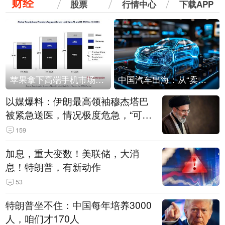
财经
股票
行情中心
下载APP
苹果拿下高端手机市场65%的份额：iPhone 17系列功不可没
中国汽车出海：从“卖出去”到“走进去”
以媒爆料：伊朗最高领袖穆杰塔巴
被紧急送医，情况极度危急，“可能
随时会死去”
159
加息，重大变数！美联储，大消
息！特朗普，有新动作
53
特朗普坐不住：中国每年培养3000
人，咱们才170人