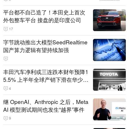
平台都不自己造了！本田史上首次
外包整车平台 接盘的是印度公司
17
字节跳动推出大模型SeedRealtime
国产算力逻辑有望持续加强
丰田汽车净利或三连跌本财年预降1
5.5% 上半年全球产销下滑在华少卖
14.3万辆
4
继 OpenAI、Anthropic 之后，Meta
AI 模型测试期间也发生“越界”事件
9