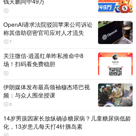
钱天鹏同中49万
OpenAI请求法院驳回苹果公司诉讼
称其借助窃密官司应对人才流失
7
关注微信-逍遥红单昨私推命中8
场！扫码看免费稳胆
伊朗媒体发布最高领袖穆杰塔巴视
频：与众人围坐授课
3
14岁男孩因家长放纵确诊糖尿病？儿童糖尿病低龄
化，13岁患儿每天打4针胰岛素