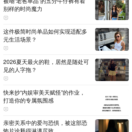
被嘲“老爸单品”的五分牛仔裤有着
别样的时尚魔力
这件极简时尚单品如何实现适配多
元生活场景？
2026夏天最火的鞋，居然是随处可
见的人字拖？
快来抄“内娱审美天赋怪”的作业，
打造你的专属氛围感
亲密关系中的爱与恐惧，被这部恐
怖片诠释得淋漓尽致