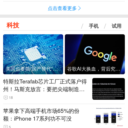
点击查看更多
科技
手机
试用
美国也要搞“国产替代”？先算清三笔账
谷歌AI大换血，背后究竟发生了什么？
特斯拉Terafab芯片工厂正式落户得
州！马斯克放言：要把尖端制造带
回美国
18
苹果拿下高端手机市场65%的份
额：iPhone 17系列功不可没
5