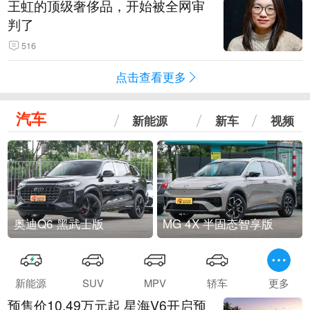
王虹的顶级奢侈品，开始被全网审
判了
516
点击查看更多
汽车
新能源
新车
视频
奥迪Q6 黑武士版
MG 4X 半固态智享版
新能源
SUV
MPV
轿车
更多
预售价10.49万元起 星海V6开启预