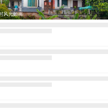
集
安徽长丰：葡萄丰收采摘忙