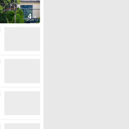
图集
5
湖北房县：路畅景美
/
6