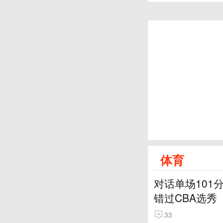
体育
对话单场101
错过CBA选秀
33