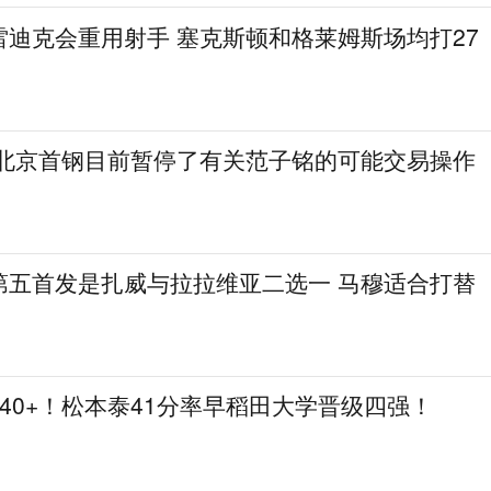
雷迪克会重用射手 塞克斯顿和格莱姆斯场均打27
 北京首钢目前暂停了有关范子铭的可能交易操作
第五首发是扎威与拉拉维亚二选一 马穆适合打替
个40+！松本泰41分率早稻田大学晋级四强！