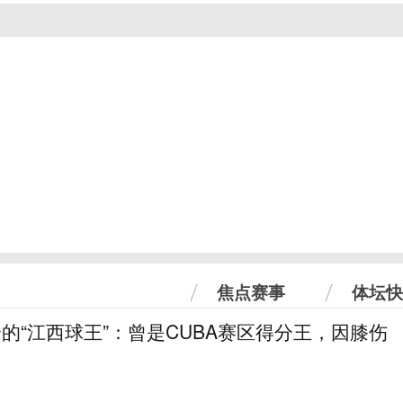
焦点赛事
体坛快
分的“江西球王”：曾是CUBA赛区得分王，因膝伤