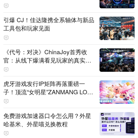
引爆 CJ！佳达隆携全系轴体与新品
工具包和玩家见面
《代号：对决》ChinaJoy首秀收
官：从线下爆满看见玩家的真实期
待
虎牙游戏发行IP矩阵再落重磅一
子！顶流“女明星”ZANMANG LOO
PY 正版3D消除手游《消消奇遇》
惊喜曝光
免费游戏加速器口令怎么用？外星
哈基米、外星喵兑换教程