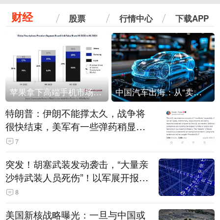
财经
股票
行情中心
下载APP
苹果拿下高端手机市场65%的份额：iPhone 17系列功不可没
中国汽车出海：从“卖出去”到“走进去”
特朗普：伊朗不能撑太久，战争将
很快结束，美军有一些弹药稍显紧
张！伊朗公布拟议的海峡管理文本
7
突发！胡塞武装发动袭击，“大量亲
沙特武装人员死伤”！以军展开报复
性空袭
8
美国新核战略曝光：一旦与中国或