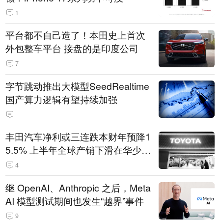
1
平台都不自己造了！本田史上首次
外包整车平台 接盘的是印度公司
7
字节跳动推出大模型SeedRealtime
国产算力逻辑有望持续加强
丰田汽车净利或三连跌本财年预降1
5.5% 上半年全球产销下滑在华少卖
14.3万辆
4
继 OpenAI、Anthropic 之后，Meta
AI 模型测试期间也发生“越界”事件
9