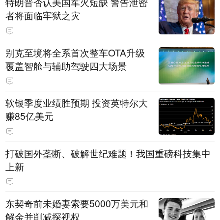
特朗普否认美国军火短缺 警告泄密
者将面临牢狱之灾
别克至境将全系首次整车OTA升级
覆盖智舱与辅助驾驶四大场景
软银季度业绩胜预期 投资英特尔大
赚85亿美元
打破国外垄断、破解世纪难题！我国重磅科技集中
上新
东契奇前未婚妻索要5000万美元和
解金并削减探视权