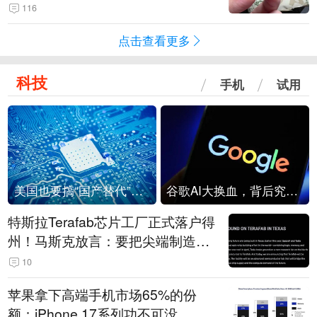
频情况不属实
116
点击查看更多
科技
手机
试用
美国也要搞“国产替代”？先算清三笔账
谷歌AI大换血，背后究竟发生了什么？
特斯拉Terafab芯片工厂正式落户得
州！马斯克放言：要把尖端制造带
回美国
10
苹果拿下高端手机市场65%的份
额：iPhone 17系列功不可没