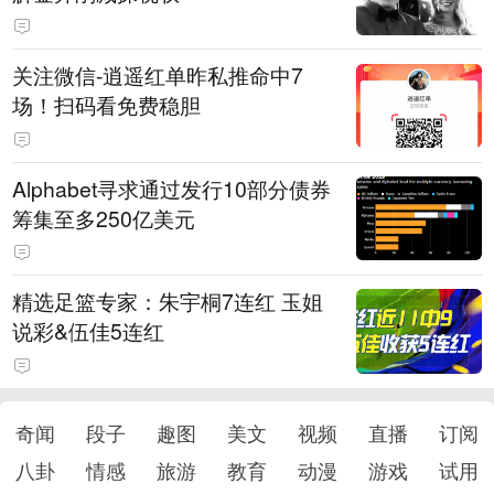
关注微信-逍遥红单昨私推命中7
场！扫码看免费稳胆
Alphabet寻求通过发行10部分债券
筹集至多250亿美元
精选足篮专家：朱宇桐7连红 玉姐
说彩&伍佳5连红
奇闻
段子
趣图
美文
视频
直播
订阅
八卦
情感
旅游
教育
动漫
游戏
试用