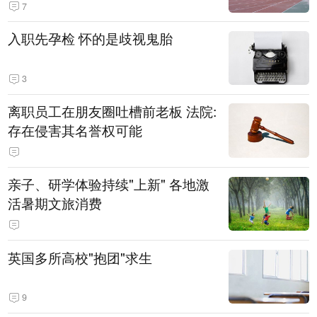
7
入职先孕检 怀的是歧视鬼胎
3
离职员工在朋友圈吐槽前老板 法院:
存在侵害其名誉权可能
亲子、研学体验持续"上新" 各地激
活暑期文旅消费
英国多所高校"抱团"求生
9