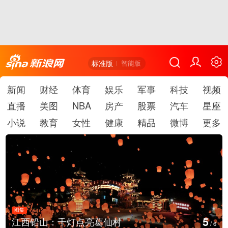
标准版
智能版
新闻
财经
体育
娱乐
军事
科技
视频
直播
美图
NBA
房产
股票
汽车
星座
小说
教育
女性
健康
精品
微博
更多
图集
6
上海：七彩稻田画迎最佳观赏
/
6