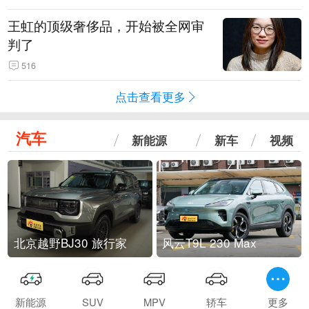
王虹的顶级奢侈品，开始被全网审
判了
516
点击查看更多
汽车
新能源
新车
视频
北京越野BJ30 旅行家
风云T9L 230 Max
新能源
SUV
MPV
轿车
更多