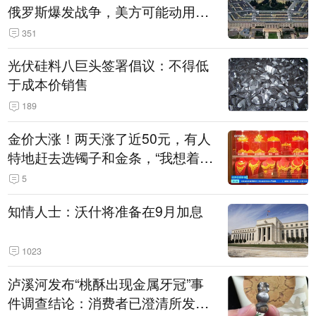
俄罗斯爆发战争，美方可能动用战
术核武器
351
光伏硅料八巨头签署倡议：不得低
于成本价销售
189
金价大涨！两天涨了近50元，有人
特地赶去选镯子和金条，“我想着买
起来可以保值，小批量进一些货”
5
知情人士：沃什将准备在9月加息
1023
泸溪河发布“桃酥出现金属牙冠”事
件调查结论：消费者已澄清所发视