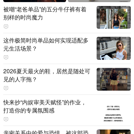
被嘲“老爸单品”的五分牛仔裤有着
别样的时尚魔力
这件极简时尚单品如何实现适配多
元生活场景？
2026夏天最火的鞋，居然是随处可
见的人字拖？
快来抄“内娱审美天赋怪”的作业，
打造你的专属氛围感
亲密关系中的爱与恐惧，被这部恐