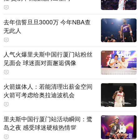
去年信誓旦旦3000万 今年NBA查
无此人
人气火爆里夫斯中国行厦门站粉丝
见面会 球迷面对面邂逅偶像
火箭媒体人：若能清理出薪金空间
火箭可考虑给奥拉迪波机会
里夫斯中国行厦门站活动瞬间：鹭
岛之夜 感受球迷硬核热情💯