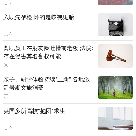
7
入职先孕检 怀的是歧视鬼胎
3
离职员工在朋友圈吐槽前老板 法院:
存在侵害其名誉权可能
亲子、研学体验持续"上新" 各地激
活暑期文旅消费
英国多所高校"抱团"求生
9