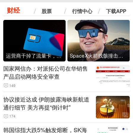
财经
股票
行情中心
下载APP
运营商干掉了流量卡，他们真的玩不起了
SpaceX火箭残骸撞击月球
国家网信办：对派拓公司在华销售
产品启动网络安全审查
149
协议接近达成 伊朗披露海峡新航道
通行细节 美方再提“倒计时”
174
韩国综指大跌5%触发熔断，SK海