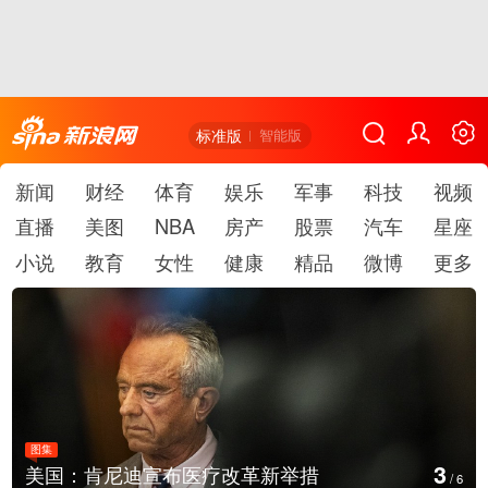
标准版
智能版
新闻
财经
体育
娱乐
军事
科技
视频
直播
美图
NBA
房产
股票
汽车
星座
小说
教育
女性
健康
精品
微博
更多
图集
4
云南普洱：乡村风光如画
/
6