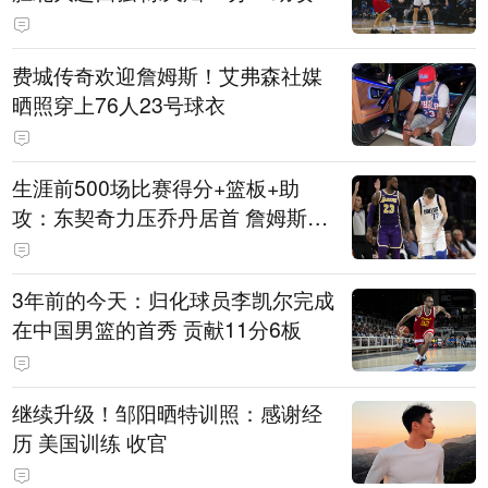
费城传奇欢迎詹姆斯！艾弗森社媒
晒照穿上76人23号球衣
生涯前500场比赛得分+篮板+助
攻：东契奇力压乔丹居首 詹姆斯第
六
3年前的今天：归化球员李凯尔完成
在中国男篮的首秀 贡献11分6板
继续升级！邹阳晒特训照：感谢经
历 美国训练 收官