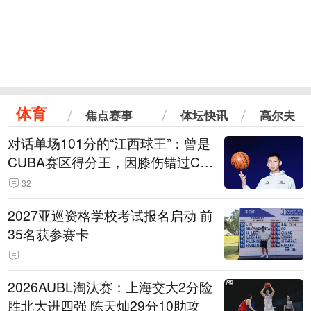
体育
焦点赛事
体坛快讯
高尔夫
对话单场101分的“江西球王”：曾是
CUBA赛区得分王，因膝伤错过CB
A选秀
32
2027亚巡资格学校考试报名启动 前
35名获参赛卡
2026AUBL淘汰赛：上海交大2分险
胜北大进四强 陈天灿29分10助攻