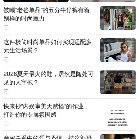
被嘲“老爸单品”的五分牛仔裤有着
别样的时尚魔力
这件极简时尚单品如何实现适配多
元生活场景？
2026夏天最火的鞋，居然是随处可
见的人字拖？
快来抄“内娱审美天赋怪”的作业，
打造你的专属氛围感
亲密关系中的爱与恐惧，被这部恐