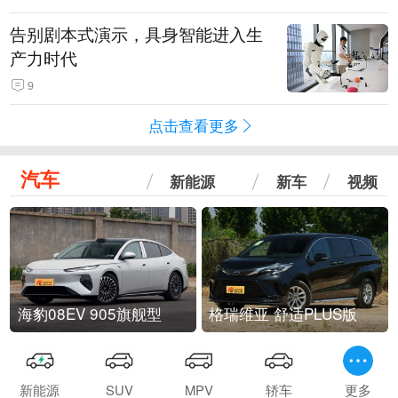
告别剧本式演示，具身智能进入生
产力时代
9
点击查看更多
汽车
新能源
新车
视频
海豹08EV 905旗舰型
格瑞维亚 舒适PLUS版
新能源
SUV
MPV
轿车
更多