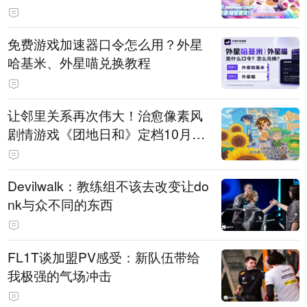
PY 正版3D消除手游《消消奇遇》
惊喜曝光
免费游戏加速器口令怎么用？外星
哈基米、外星喵兑换教程
让邻里关系再次伟大！治愈像素风
剧情游戏《团地日和》定档10月30
日发售
Devilwalk：教练组不该去改变让do
nk与众不同的东西
FL1T谈加盟PV感受：新队伍带给
我极强的气场冲击