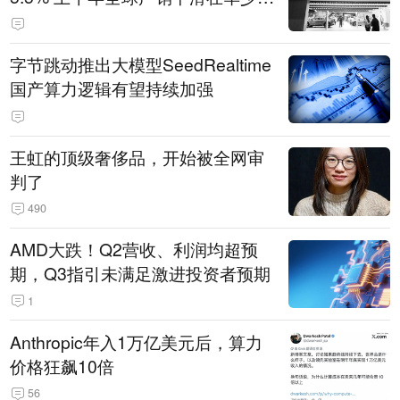
14.3万辆
字节跳动推出大模型SeedRealtime
国产算力逻辑有望持续加强
王虹的顶级奢侈品，开始被全网审
判了
490
AMD大跌！Q2营收、利润均超预
期，Q3指引未满足激进投资者预期
1
Anthropic年入1万亿美元后，算力
价格狂飙10倍
56