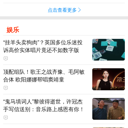
点击查看更多
娱乐
“挂羊头卖狗肉”？英国多位乐迷投
诉高价实体唱片竟还不如数字版
顶配组队！歌王之战齐豫、毛阿敏
合体 欧阳娜娜帮唱窦靖童
“鬼马填词人”黎彼得逝世，许冠杰
手写信送别：音乐路上感恩有你！