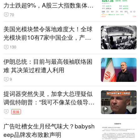
力士跌超9%，A股三大指数集体低
开
70
美国光模块禁令落地难度大！全球
光模块前10有7家中国企业，产业
界人士：想“脱钩”并不容易
130
伊朗总统：目前与最高领袖联络困
难 其决策过程遭人利用
9
提词器突然失灵，加拿大总理疑似
调侃特朗普：“我可不像某位领导
人，把这当成一场阴谋”，全场哄笑
视频
广告吐槽女生月经气味大？babysh
eep品牌发布致歉声明