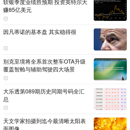
软银季度业绩胜预期 投资英特尔大
赚85亿美元
因凡蒂诺的基本盘 其实稳得很
别克至境将全系首次整车OTA升级
覆盖智舱与辅助驾驶四大场景
大乐透第089期历史同期号码全汇
总
天文学家拍摄到迄今最清晰太阳表
面图像