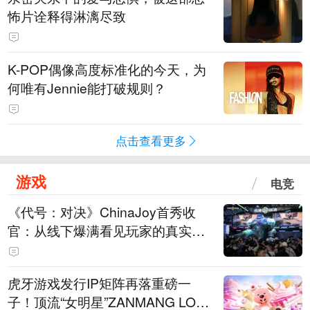
怖片诠释得淋漓尽致
K-POP偶像高度标准化的今天，为
何唯有Jennie能打破规则？
点击查看更多
游戏
电竞
《代号：对决》ChinaJoy首秀收
官：从线下爆满看见玩家的真实期
待
虎牙游戏发行IP矩阵再落重磅一
子！顶流“女明星”ZANMANG LOO