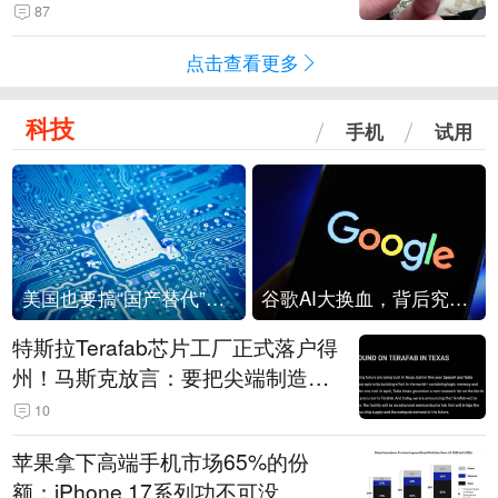
频情况不属实
87
点击查看更多
科技
手机
试用
美国也要搞“国产替代”？先算清三笔账
谷歌AI大换血，背后究竟发生了什么？
特斯拉Terafab芯片工厂正式落户得
州！马斯克放言：要把尖端制造带
回美国
10
苹果拿下高端手机市场65%的份
额：iPhone 17系列功不可没