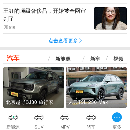
王虹的顶级奢侈品，开始被全网审
判了
516
点击查看更多
汽车
新能源
新车
视频
北京越野BJ30 旅行家
风云T9L 230 Max
新能源
SUV
MPV
轿车
更多