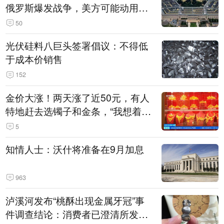
俄罗斯爆发战争，美方可能动用战
术核武器
50
光伏硅料八巨头签署倡议：不得低
于成本价销售
152
金价大涨！两天涨了近50元，有人
特地赶去选镯子和金条，“我想着买
起来可以保值，小批量进一些货”
5
知情人士：沃什将准备在9月加息
963
泸溪河发布“桃酥出现金属牙冠”事
件调查结论：消费者已澄清所发视