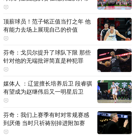
顶薪球员！范子铭正值当打之年 他
有能力去场上展现自己的价值
芬奇：戈贝尔提升了球队下限 那些
针对他的无端批评简直是种犯罪
媒体人 ：辽篮擅长培养后卫 段睿骐
有望成为赵继伟后又一明星后卫
芬奇：我们上赛季有时对常规赛感
到厌倦 当时只祈祷别掉进附加赛