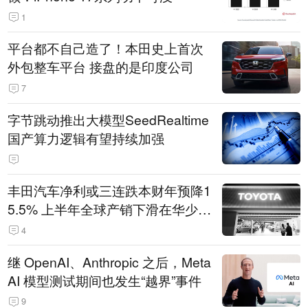
1
平台都不自己造了！本田史上首次
外包整车平台 接盘的是印度公司
7
字节跳动推出大模型SeedRealtime
国产算力逻辑有望持续加强
丰田汽车净利或三连跌本财年预降1
5.5% 上半年全球产销下滑在华少卖
14.3万辆
4
继 OpenAI、Anthropic 之后，Meta
AI 模型测试期间也发生“越界”事件
9