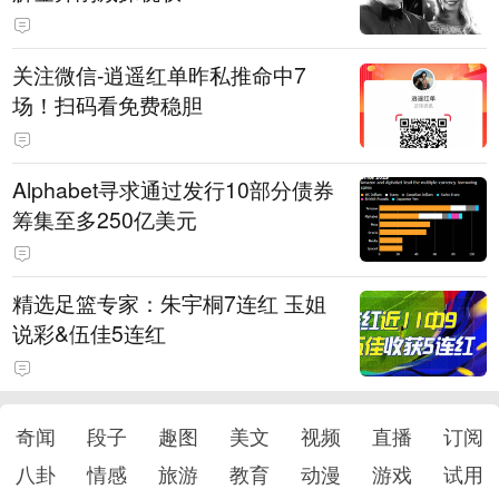
关注微信-逍遥红单昨私推命中7
场！扫码看免费稳胆
Alphabet寻求通过发行10部分债券
筹集至多250亿美元
精选足篮专家：朱宇桐7连红 玉姐
说彩&伍佳5连红
奇闻
段子
趣图
美文
视频
直播
订阅
八卦
情感
旅游
教育
动漫
游戏
试用