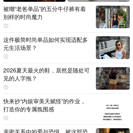
被嘲“老爸单品”的五分牛仔裤有着
别样的时尚魔力
这件极简时尚单品如何实现适配多
元生活场景？
2026夏天最火的鞋，居然是随处可
见的人字拖？
快来抄“内娱审美天赋怪”的作业，
打造你的专属氛围感
亲密关系中的爱与恐惧，被这部恐