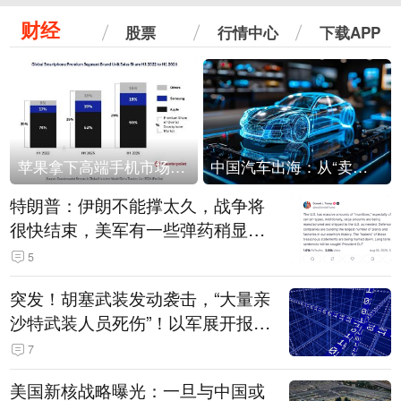
财经
股票
行情中心
下载APP
苹果拿下高端手机市场65%的份额：iPhone 17系列功不可没
中国汽车出海：从“卖出去”到“走进去”
特朗普：伊朗不能撑太久，战争将
很快结束，美军有一些弹药稍显紧
张！伊朗公布拟议的海峡管理文本
5
突发！胡塞武装发动袭击，“大量亲
沙特武装人员死伤”！以军展开报复
性空袭
7
美国新核战略曝光：一旦与中国或