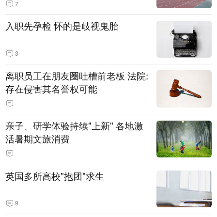
7
入职先孕检 怀的是歧视鬼胎
3
离职员工在朋友圈吐槽前老板 法院:
存在侵害其名誉权可能
亲子、研学体验持续"上新" 各地激
活暑期文旅消费
英国多所高校"抱团"求生
9