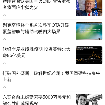
特朗普否认美国军火短缺 警告泄密
者将面临牢狱之灾
别克至境将全系首次整车OTA升级
覆盖智舱与辅助驾驶四大场景
软银季度业绩胜预期 投资英特尔大
赚85亿美元
打破国外垄断、破解世纪难题！我国重磅科技集中
上新
东契奇前未婚妻索要5000万美元和
解金并削减探视权