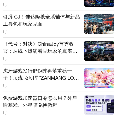
引爆 CJ！佳达隆携全系轴体与新品
工具包和玩家见面
《代号：对决》ChinaJoy首秀收
官：从线下爆满看见玩家的真实期
待
虎牙游戏发行IP矩阵再落重磅一
子！顶流“女明星”ZANMANG LOO
PY 正版3D消除手游《消消奇遇》
惊喜曝光
免费游戏加速器口令怎么用？外星
哈基米、外星喵兑换教程