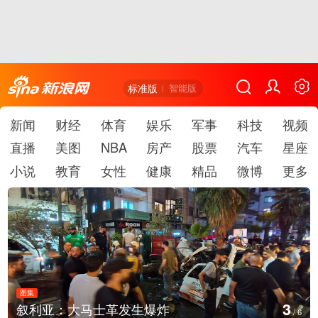
标准版
智能版
新闻
财经
体育
娱乐
军事
科技
视频
直播
美图
NBA
房产
股票
汽车
星座
小说
教育
女性
健康
精品
微博
更多
图集
4
云南弥勒：欢庆火把节
/
6