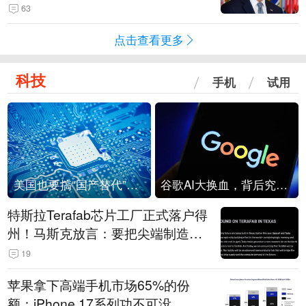
63
点击查看更多
科技
手机
试用
美国也要搞“国产替代”？先算清三笔账
谷歌AI大换血，背后究竟发生了什么？
特斯拉Terafab芯片工厂正式落户得
州！马斯克放言：要把尖端制造带
回美国
19
苹果拿下高端手机市场65%的份
额：iPhone 17系列功不可没