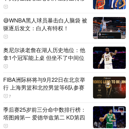
😅WNBA黑人球员暴击白人脑袋 被
驱逐后发文：白人有特权！
奥尼尔谈老詹在湖人历史地位：他
拿1个冠军能上桌 但坐不了中间位
FIBA洲际杯将与9月22日在北京举
行 上海男篮和北控男篮等6队参赛
7
季后赛25岁前三分命中数排行榜：
塔图姆第一 爱德华兹第二 KD第四