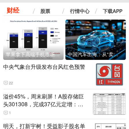
财经
股票
行情中心
下载APP
苹果拿下高端手机市场65%的份额：iPhone 17系列功不可没
中国汽车出海：从“卖出去”到“走进去”
中央气象台升级发布台风红色预警
22
溢价45%，周末刷屏！A股存储巨
头301308，完成37亿元定增：现
价386.6元，定增价560元
1
明天，打新宇树！受益影子股名单