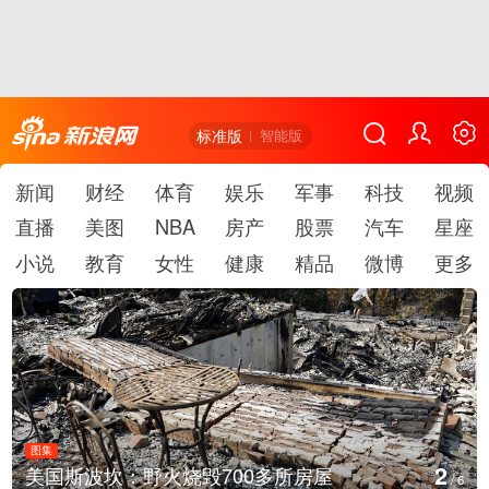
标准版
智能版
新闻
财经
体育
娱乐
军事
科技
视频
直播
美图
NBA
房产
股票
汽车
星座
小说
教育
女性
健康
精品
微博
更多
图集
2
美国斯波坎：野火烧毁700多所房屋
/
6