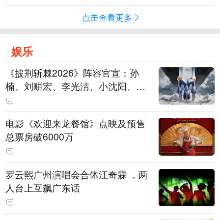
点击查看更多
娱乐
《披荆斩棘2026》阵容官宣：孙
楠、刘畊宏、李光洁、小沈阳、余
文乐、王传君等28位艺人
电影《欢迎来龙餐馆》点映及预售
总票房破6000万
罗云熙广州演唱会合体江奇霖 ，两
人台上互飙广东话