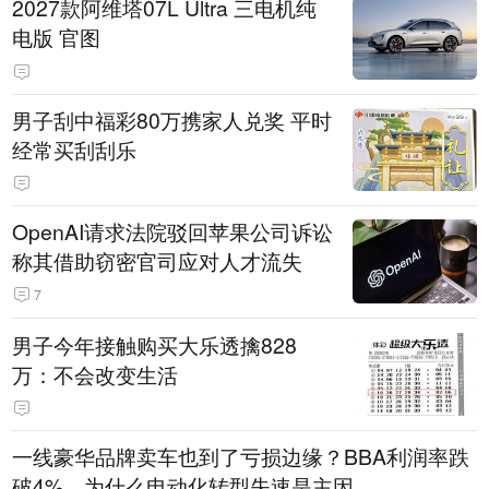
2027款阿维塔07L Ultra 三电机纯
电版 官图
男子刮中福彩80万携家人兑奖 平时
经常买刮刮乐
OpenAI请求法院驳回苹果公司诉讼
称其借助窃密官司应对人才流失
7
男子今年接触购买大乐透擒828
万：不会改变生活
一线豪华品牌卖车也到了亏损边缘？BBA利润率跌
破4%，为什么电动化转型失速是主因