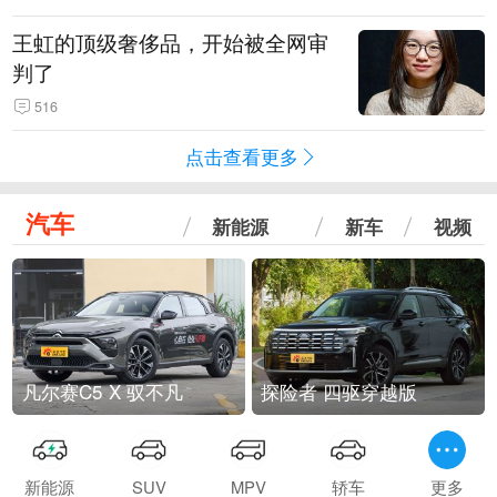
王虹的顶级奢侈品，开始被全网审
判了
516
点击查看更多
汽车
新能源
新车
视频
凡尔赛C5 X 驭不凡
探险者 四驱穿越版
新能源
SUV
MPV
轿车
更多