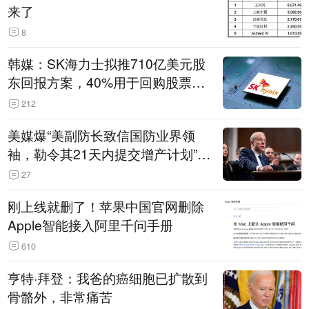
来了
8
韩媒：SK海力士拟推710亿美元股
东回报方案，40%用于回购股票，
相当于美股发行规模
212
美媒爆“美副防长致信国防业界领
袖，勒令其21天内提交增产计划”，
五角大楼回应
27
刚上线就删了！苹果中国官网删除
Apple智能接入阿里千问手册
610
亨特·拜登：我爸的癌细胞已扩散到
骨骼外，非常痛苦