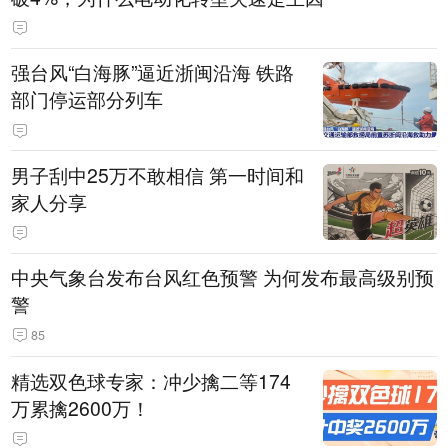
强台风“白海豚”逼近浙闽沿海 铁路
部门停运部分列车
男子刮中25万不敢相信 第一时间和
家人分享
中央气象台发布台风红色预警 为何发布最高级别预
警
85
精选双色球专家：冲少擒二等174
万累擒2600万！