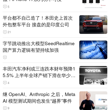
5
平台都不自己造了！本田史上首次
外包整车平台 接盘的是印度公司
21
字节跳动推出大模型SeedRealtime
国产算力逻辑有望持续加强
丰田汽车净利或三连跌本财年预降1
5.5% 上半年全球产销下滑在华少卖
14.3万辆
4
继 OpenAI、Anthropic 之后，Meta
AI 模型测试期间也发生“越界”事件
9