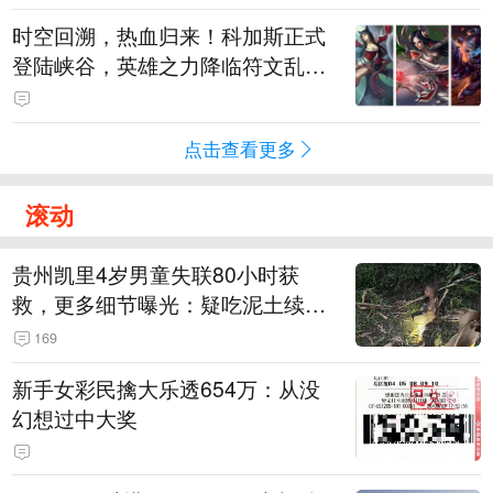
时空回溯，热血归来！科加斯正式
登陆峡谷，英雄之力降临符文乱
斗！
点击查看更多
滚动
贵州凯里4岁男童失联80小时获
救，更多细节曝光：疑吃泥土续
命，搜救至20米附近错过多找3天
169
新手女彩民擒大乐透654万：从没
幻想过中大奖