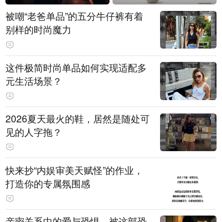
被嘲“老爸单品”的五分牛仔裤有着
别样的时尚魔力
这件极简时尚单品如何实现适配多
元生活场景？
2026夏天最火的鞋，居然是随处可
见的人字拖？
快来抄“内娱审美天赋怪”的作业，
打造你的专属氛围感
亲密关系中的爱与恐惧，被这部恐