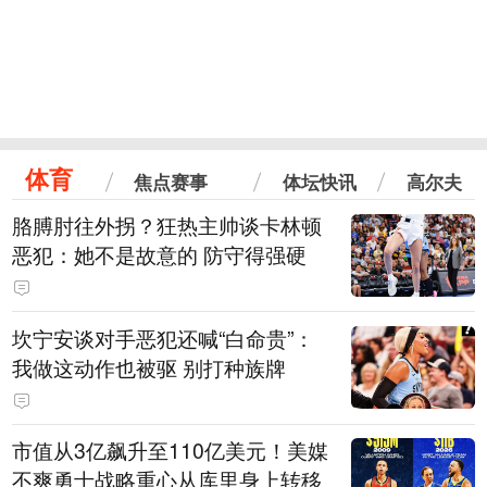
体育
焦点赛事
体坛快讯
高尔夫
胳膊肘往外拐？狂热主帅谈卡林顿
恶犯：她不是故意的 防守得强硬
坎宁安谈对手恶犯还喊“白命贵”：
我做这动作也被驱 别打种族牌
市值从3亿飙升至110亿美元！美媒
不爽勇士战略重心从库里身上转移