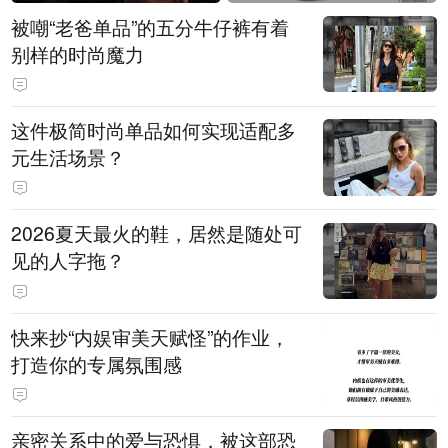
被嘲“老爸单品”的五分牛仔裤有着
别样的时尚魔力
这件极简时尚单品如何实现适配多
元生活场景？
2026夏天最火的鞋，居然是随处可
见的人字拖？
快来抄“内娱审美天赋怪”的作业，
打造你的专属氛围感
亲密关系中的爱与恐惧，被这部恐