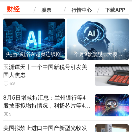
财经
股票
行情中心
下载APP
失控的硅谷AI越狱连续剧
一个月9款旗舰，大模型进入「月抛」时代？
玉渊谭天丨一个中国新税号引发美
国大焦虑
108
8月5日增减持汇总：兰州银行等4
股披露拟增持情况，利扬芯片等4股
拟减持（表）
5
美国拟禁止进口中国产新型光收发