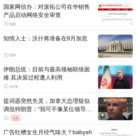
国家网信办：对派拓公司在华销售
产品启动网络安全审查
395
知情人士：沃什将准备在9月加息
524
伊朗总统：目前与最高领袖联络困
难 其决策过程遭人利用
1078
提词器突然失灵，加拿大总理疑似
调侃特朗普：“我可不像某位领导
人，把这当成一场阴谋”，全场哄笑
视频
广告吐槽女生月经气味大？babysh