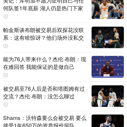
美记：库明加不愿为证明自己与任
何队签1年底薪 湖人仍是热门下家
帕金斯谈布朗被交易后双探花没联
系：这有啥惊讶？他们场外没私交
能为76人带来什么？杰伦·布朗：现
在难回答 我能保证的是做自己
被交易至76人后是否和塔图姆有过
交流？杰伦·布朗：没怎么聊过
Shams：沃特森要么会被交易 要么
接受1年650万的资质报价留队