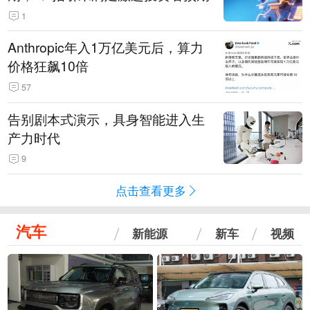
1
Anthropic年入1万亿美元后，算力
价格狂飙10倍
57
告别剧本式演示，具身智能进入生
产力时代
9
点击查看更多
汽车
新能源
新车
视频