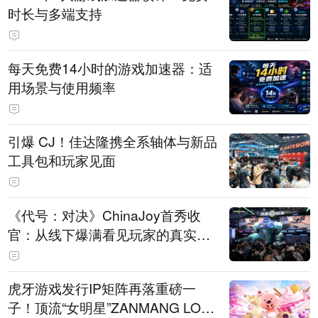
时长与多端支持
每天免费14小时的游戏加速器：适
用场景与使用频率
引爆 CJ！佳达隆携全系轴体与新品
工具包和玩家见面
《代号：对决》ChinaJoy首秀收
官：从线下爆满看见玩家的真实期
待
虎牙游戏发行IP矩阵再落重磅一
子！顶流“女明星”ZANMANG LOO