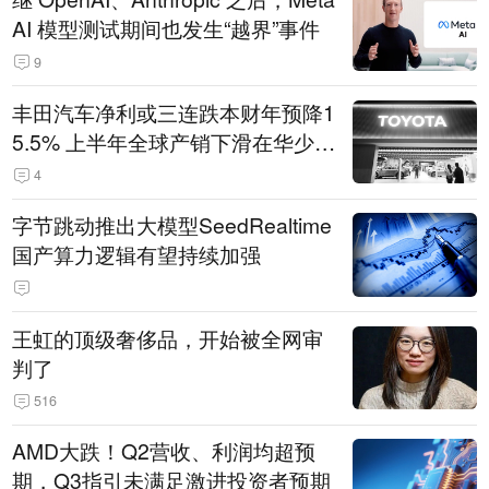
AI 模型测试期间也发生“越界”事件
9
丰田汽车净利或三连跌本财年预降1
5.5% 上半年全球产销下滑在华少卖
14.3万辆
4
字节跳动推出大模型SeedRealtime
国产算力逻辑有望持续加强
王虹的顶级奢侈品，开始被全网审
判了
516
AMD大跌！Q2营收、利润均超预
期，Q3指引未满足激进投资者预期