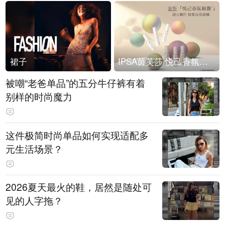
裙子
IPSA茵芙莎 悦己香氛凝露上市
被嘲“老爸单品”的五分牛仔裤有着
别样的时尚魔力
这件极简时尚单品如何实现适配多
元生活场景？
2026夏天最火的鞋，居然是随处可
见的人字拖？