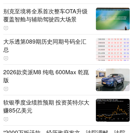
别克至境将全系首次整车OTA升级
覆盖智舱与辅助驾驶四大场景
大乐透第089期历史同期号码全汇
总
2026款奕派M8 纯电 600Max 乾崑
版
软银季度业绩胜预期 投资英特尔大
赚85亿美元
“2000万拆迁款，经历政府发文、法院调解、法院