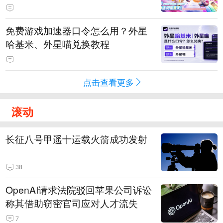
PY 正版3D消除手游《消消奇遇》
惊喜曝光
免费游戏加速器口令怎么用？外星
哈基米、外星喵兑换教程
点击查看更多
滚动
长征八号甲遥十运载火箭成功发射
38
OpenAI请求法院驳回苹果公司诉讼
称其借助窃密官司应对人才流失
7