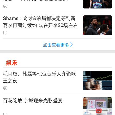
Shams：奇才&浓眉都决定等到新
赛季再商讨续约 或在开季20场左右
点击查看更多
娱乐
毛阿敏、韩磊等七位音乐人齐聚歌
王之夜
百花绽放 京城迎来光影盛宴