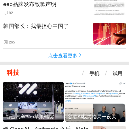
eep品牌发布致歉声明
92
韩国部长：我最担心中国了
265
点击查看更多
科技
手机
试用
智己汽车App苹果端突然“下架”
谷歌AI权力格局一夜大洗牌
继 OpenAI、Anthropic 之后，Meta