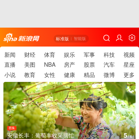
标准版
智能版
新闻
财经
体育
娱乐
军事
科技
视频
直播
美图
NBA
房产
股票
汽车
星座
小说
教育
女性
健康
精品
微博
更多
图集
6
湖北房县：路畅景美
/
6