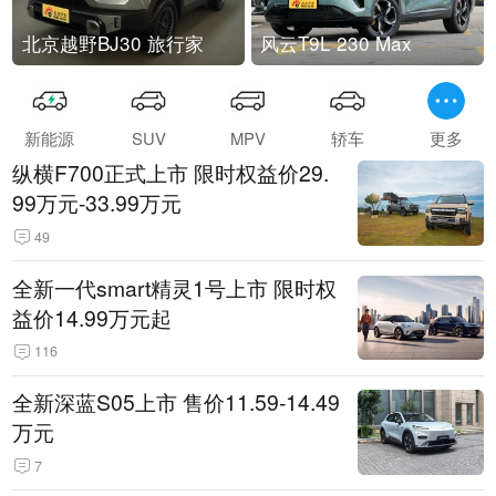
北京越野BJ30 旅行家
风云T9L 230 Max
新能源
SUV
MPV
轿车
更多
纵横F700正式上市 限时权益价29.
99万元-33.99万元
49
全新一代smart精灵1号上市 限时权
益价14.99万元起
116
全新深蓝S05上市 售价11.59-14.49
万元
7