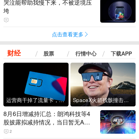
哭泣能帮助我慢下来，不被逆境压
垮
点击查看更多
财经
股票
行情中心
下载APP
运营商干掉了流量卡，他们真的玩不起了
SpaceX火箭残骸撞击月球
8月6日增减持汇总：朗鸿科技等4
股披露拟减持情况，当日暂无A股
公司披露拟增持情况（表）
2