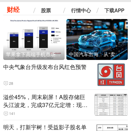
财经
股票
行情中心
下载APP
苹果拿下高端手机市场65%的份额：iPhone 17系列功不可没
中国汽车出海：从“卖出去”到“走进去”
中央气象台升级发布台风红色预警
28
溢价45%，周末刷屏！A股存储巨
头江波龙，完成37亿元定增：现价
386.6元，定增价560元
141
明天，打新宇树！受益影子股名单