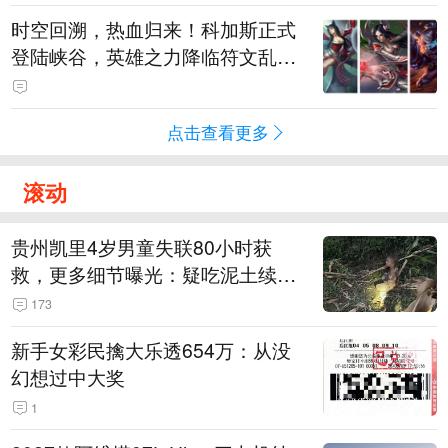
时空回溯，热血归来！科加斯正式
登陆峡谷，英雄之力降临符文乱
斗！
点击查看更多
滚动
贵州凯里4岁男童失联80小时获
救，更多细节曝光：疑吃泥土续
命，搜救至20米附近错过多找3天
173
新手女彩民擒大乐透654万：从没
幻想过中大奖
1