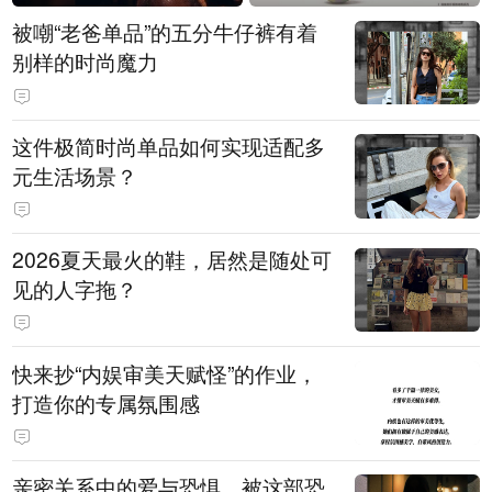
被嘲“老爸单品”的五分牛仔裤有着
别样的时尚魔力
这件极简时尚单品如何实现适配多
元生活场景？
2026夏天最火的鞋，居然是随处可
见的人字拖？
快来抄“内娱审美天赋怪”的作业，
打造你的专属氛围感
亲密关系中的爱与恐惧，被这部恐