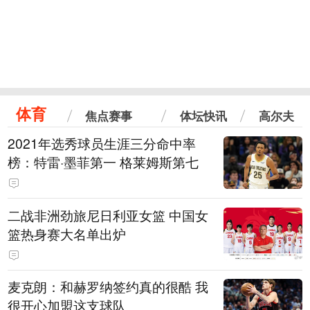
体育
焦点赛事
体坛快讯
高尔夫
2021年选秀球员生涯三分命中率
榜：特雷·墨菲第一 格莱姆斯第七
二战非洲劲旅尼日利亚女篮 中国女
篮热身赛大名单出炉
麦克朗：和赫罗纳签约真的很酷 我
很开心加盟这支球队