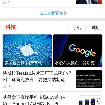
75
点击查看更多
科技
手机
试用
美国也要搞“国产替代”？先算清三笔账
谷歌AI大换血，背后究竟发生了什么？
特斯拉Terafab芯片工厂正式落户得
州！马斯克放言：要把尖端制造带
回美国
19
苹果拿下高端手机市场65%的份
额：iPhone 17系列功不可没