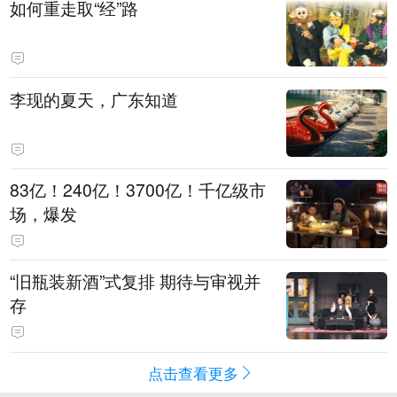
如何重走取“经”路
李现的夏天，广东知道
83亿！240亿！3700亿！千亿级市
场，爆发
“旧瓶装新酒”式复排 期待与审视并
存
点击查看更多