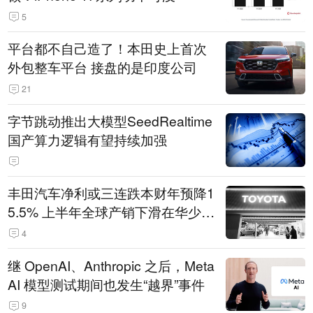
5
平台都不自己造了！本田史上首次
外包整车平台 接盘的是印度公司
21
字节跳动推出大模型SeedRealtime
国产算力逻辑有望持续加强
丰田汽车净利或三连跌本财年预降1
5.5% 上半年全球产销下滑在华少卖
14.3万辆
4
继 OpenAI、Anthropic 之后，Meta
AI 模型测试期间也发生“越界”事件
9