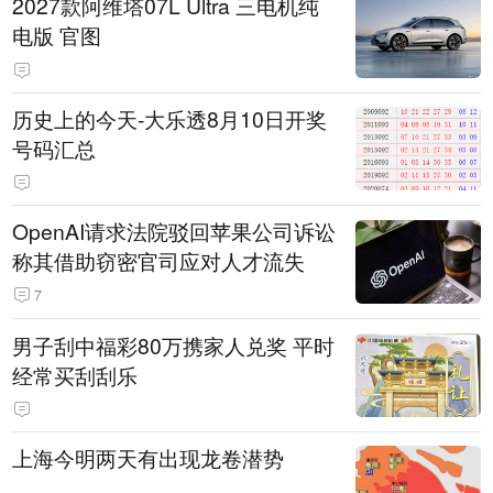
2027款阿维塔07L Ultra 三电机纯
电版 官图
历史上的今天-大乐透8月10日开奖
号码汇总
OpenAI请求法院驳回苹果公司诉讼
称其借助窃密官司应对人才流失
7
男子刮中福彩80万携家人兑奖 平时
经常买刮刮乐
上海今明两天有出现龙卷潜势