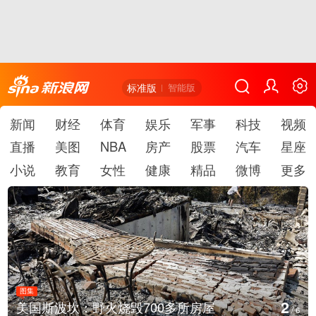
标准版
智能版
新闻
财经
体育
娱乐
军事
科技
视频
直播
美图
NBA
房产
股票
汽车
星座
小说
教育
女性
健康
精品
微博
更多
图集
3
叙利亚：大马士革发生爆炸
/
6