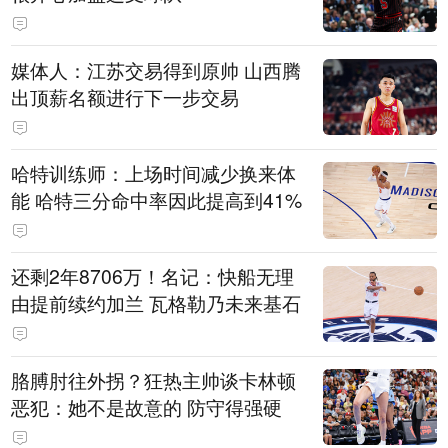
媒体人：江苏交易得到原帅 山西腾
出顶薪名额进行下一步交易
哈特训练师：上场时间减少换来体
能 哈特三分命中率因此提高到41%
还剩2年8706万！名记：快船无理
由提前续约加兰 瓦格勒乃未来基石
胳膊肘往外拐？狂热主帅谈卡林顿
恶犯：她不是故意的 防守得强硬