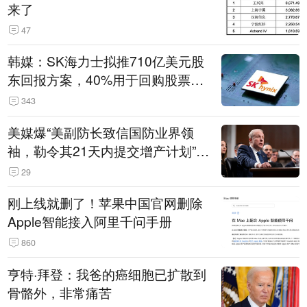
来了
47
韩媒：SK海力士拟推710亿美元股
东回报方案，40%用于回购股票，
相当于美股发行规模
343
美媒爆“美副防长致信国防业界领
袖，勒令其21天内提交增产计划”，
五角大楼回应
29
刚上线就删了！苹果中国官网删除
Apple智能接入阿里千问手册
860
亨特·拜登：我爸的癌细胞已扩散到
骨骼外，非常痛苦