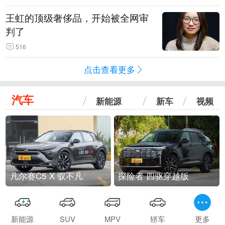
王虹的顶级奢侈品，开始被全网审
判了
516
点击查看更多
汽车
新能源
新车
视频
凡尔赛C5 X 驭不凡
探险者 四驱穿越版
新能源
SUV
MPV
轿车
更多