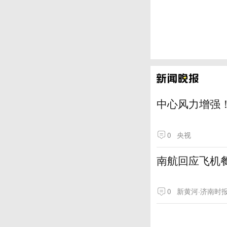
中心风力增强！
0
央视
南航回应飞机
0
新黄河·济南时