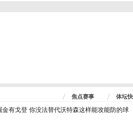
焦点赛事
体坛快
掘金有戈登 你没法替代沃特森这样能攻能防的球