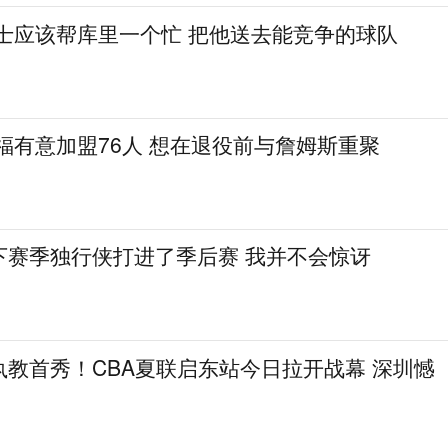
勇士应该帮库里一个忙 把他送去能竞争的球队
福有意加盟76人 想在退役前与詹姆斯重聚
下赛季独行侠打进了季后赛 我并不会惊讶
教首秀！CBA夏联启东站今日拉开战幕 深圳憾