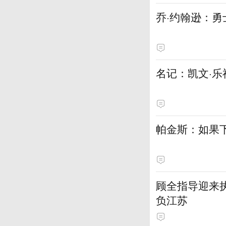
乔·约翰逊：
名记：凯文·乐
帕金斯：如果
顾全指导迎来执
负江苏