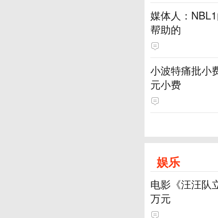
媒体人：NBL
帮助的
小波特痛批小费
元小费
娱乐
电影《汪汪队立
万元