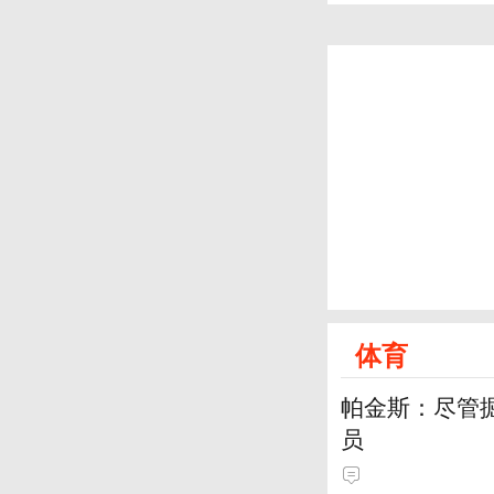
体育
帕金斯：尽管
员