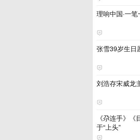
理响中国·一笔
张雪39岁生
刘浩存宋威龙
《尕连手》《
于“上头”