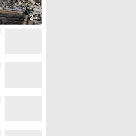
图集
3
云南弥勒：欢庆火把
/
6