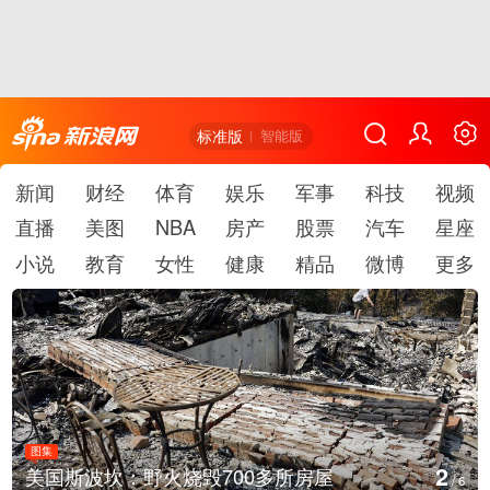
标准版
智能版
新闻
财经
体育
娱乐
军事
科技
视频
直播
美图
NBA
房产
股票
汽车
星座
小说
教育
女性
健康
精品
微博
更多
图集
2
美国斯波坎：野火烧毁700多所房屋
/
6