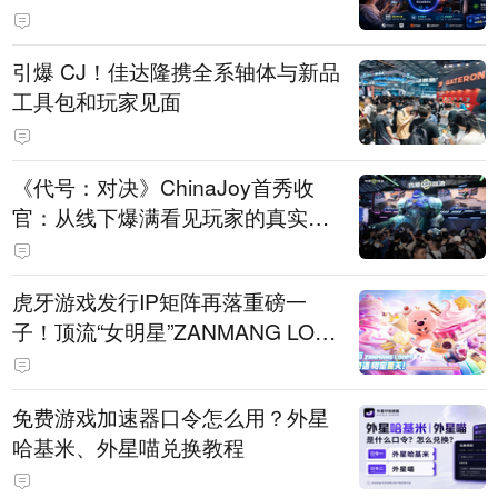
引爆 CJ！佳达隆携全系轴体与新品
工具包和玩家见面
《代号：对决》ChinaJoy首秀收
官：从线下爆满看见玩家的真实期
待
虎牙游戏发行IP矩阵再落重磅一
子！顶流“女明星”ZANMANG LOO
PY 正版3D消除手游《消消奇遇》
惊喜曝光
免费游戏加速器口令怎么用？外星
哈基米、外星喵兑换教程