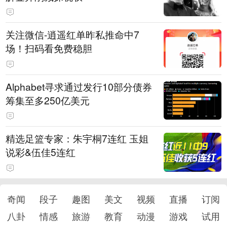
关注微信-逍遥红单昨私推命中7
场！扫码看免费稳胆
Alphabet寻求通过发行10部分债券
筹集至多250亿美元
精选足篮专家：朱宇桐7连红 玉姐
说彩&伍佳5连红
奇闻
段子
趣图
美文
视频
直播
订阅
八卦
情感
旅游
教育
动漫
游戏
试用