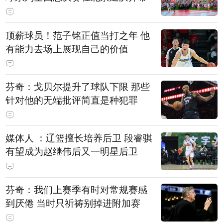
顶薪球员！范子铭正值当打之年 他
有能力去场上展现自己的价值
芬奇：戈贝尔提升了球队下限 那些
针对他的无端批评简直是种犯罪
媒体人 ：辽篮擅长培养后卫 段睿骐
有望成为赵继伟后又一明星后卫
芬奇：我们上赛季有时对常规赛感
到厌倦 当时只祈祷别掉进附加赛