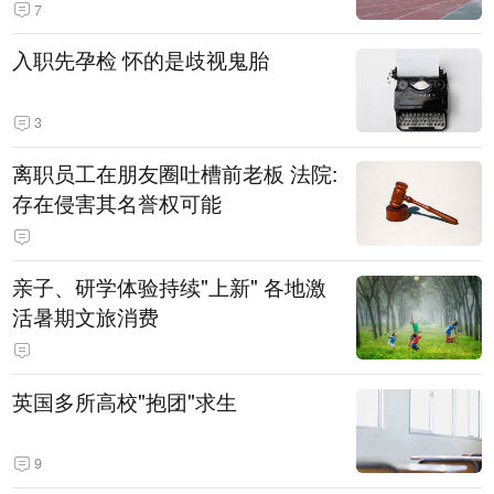
7
入职先孕检 怀的是歧视鬼胎
3
离职员工在朋友圈吐槽前老板 法院:
存在侵害其名誉权可能
亲子、研学体验持续"上新" 各地激
活暑期文旅消费
英国多所高校"抱团"求生
9