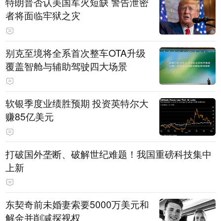
特朗普否认美国军火短缺 警告泄密
者将面临牢狱之灾
别克至境将全系首次整车OTA升级
覆盖智舱与辅助驾驶四大场景
软银季度业绩胜预期 投资英特尔大
赚85亿美元
打破国外垄断、破解世纪难题！我国重磅科技集中
上新
东契奇前未婚妻索要5000万美元和
解金并削减探视权