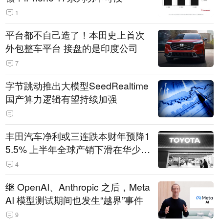
1
平台都不自己造了！本田史上首次
外包整车平台 接盘的是印度公司
7
字节跳动推出大模型SeedRealtime
国产算力逻辑有望持续加强
丰田汽车净利或三连跌本财年预降1
5.5% 上半年全球产销下滑在华少卖
14.3万辆
4
继 OpenAI、Anthropic 之后，Meta
AI 模型测试期间也发生“越界”事件
9