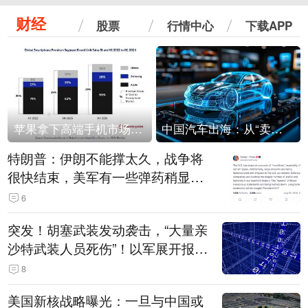
财经
股票
行情中心
下载APP
苹果拿下高端手机市场65%的份额：iPhone 17系列功不可没
中国汽车出海：从“卖出去”到“走进去”
特朗普：伊朗不能撑太久，战争将
很快结束，美军有一些弹药稍显紧
张！伊朗公布拟议的海峡管理文本
6
突发！胡塞武装发动袭击，“大量亲
沙特武装人员死伤”！以军展开报复
性空袭
8
美国新核战略曝光：一旦与中国或