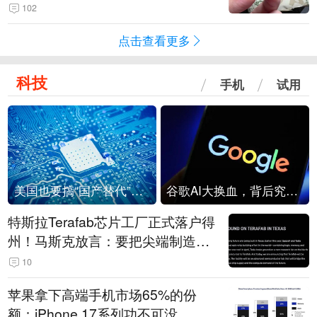
频情况不属实
102
点击查看更多
科技
手机
试用
美国也要搞“国产替代”？先算清三笔账
谷歌AI大换血，背后究竟发生了什么？
特斯拉Terafab芯片工厂正式落户得
州！马斯克放言：要把尖端制造带
回美国
10
苹果拿下高端手机市场65%的份
额：iPhone 17系列功不可没