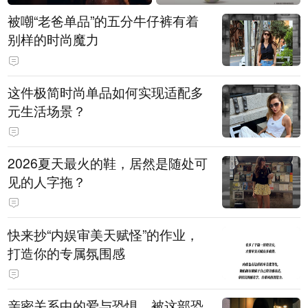
被嘲“老爸单品”的五分牛仔裤有着
别样的时尚魔力
这件极简时尚单品如何实现适配多
元生活场景？
2026夏天最火的鞋，居然是随处可
见的人字拖？
快来抄“内娱审美天赋怪”的作业，
打造你的专属氛围感
亲密关系中的爱与恐惧，被这部恐