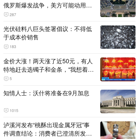
俄罗斯爆发战争，美方可能动用战
术核武器
287
光伏硅料八巨头签署倡议：不得低
于成本价销售
183
金价大涨！两天涨了近50元，有人
特地赶去选镯子和金条，“我想着买
起来可以保值，小批量进一些货”
5
知情人士：沃什将准备在9月加息
1015
泸溪河发布“桃酥出现金属牙冠”事
件调查结论：消费者已澄清所发视