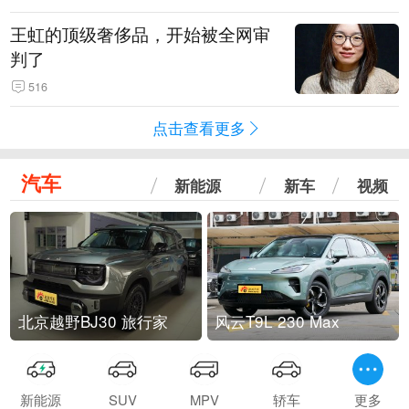
王虹的顶级奢侈品，开始被全网审
判了
516
点击查看更多
汽车
新能源
新车
视频
北京越野BJ30 旅行家
风云T9L 230 Max
新能源
SUV
MPV
轿车
更多