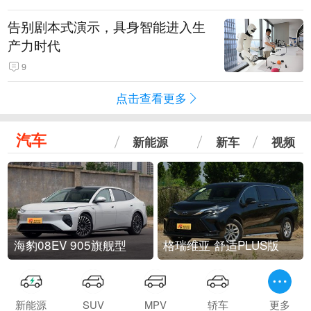
告别剧本式演示，具身智能进入生
产力时代
9
点击查看更多
汽车
新能源
新车
视频
海豹08EV 905旗舰型
格瑞维亚 舒适PLUS版
新能源
SUV
MPV
轿车
更多