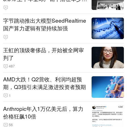
14.3万辆
字节跳动推出大模型SeedRealtime
国产算力逻辑有望持续加强
王虹的顶级奢侈品，开始被全网审
判了
487
AMD大跌！Q2营收、利润均超预
期，Q3指引未满足激进投资者预期
1
Anthropic年入1万亿美元后，算力
价格狂飙10倍
56