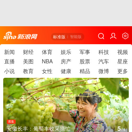
标准版
智能版
新闻
财经
体育
娱乐
军事
科技
视频
直播
美图
NBA
房产
股票
汽车
星座
小说
教育
女性
健康
精品
微博
更多
图集
6
采摘忙
湖北房县：路畅景美
/
6