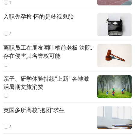
7
入职先孕检 怀的是歧视鬼胎
2
离职员工在朋友圈吐槽前老板 法院:
存在侵害其名誉权可能
亲子、研学体验持续"上新" 各地激
活暑期文旅消费
英国多所高校"抱团"求生
8