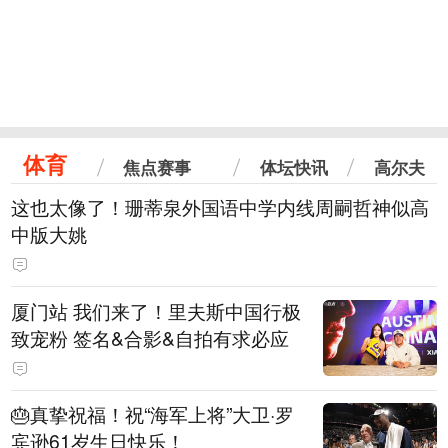
体育
焦点赛事
体坛快讯
高尔夫
这也太像了！珊蒂泉外国语中学内线周嗣哲神似高
中版大姚
厦门站 我们来了！里夫斯中国行极
致宠粉 签名&合影&自拍有求必应
🎂真挚祝福！祝“海军上将”大卫·罗
宾逊61岁生日快乐！