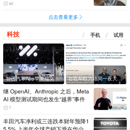
42
点击查看更多
科技
手机
试用
智己汽车App苹果端突然“下架”
谷歌AI权力格局一夜大洗牌
继 OpenAI、Anthropic 之后，Meta
AI 模型测试期间也发生“越界”事件
7
丰田汽车净利或三连跌本财年预降1
5.5% 上半年全球产销下滑在华少卖