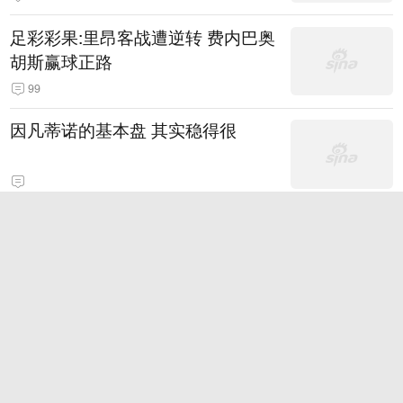
的机关事业单位约谈通报、限期整
足彩彩果:里昂客战遭逆转 费内巴奥
改
胡斯赢球正路
99
因凡蒂诺的基本盘 其实稳得很
2026款日产NX7 基本型 官图
嘉能可利润大增 交易业务创佳绩且
铜价创新高