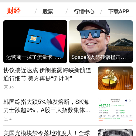
财经
股票
行情中心
下载APP
运营商干掉了流量卡，他们真的玩不起了
SpaceX火箭残骸撞击月球
协议接近达成 伊朗披露海峡新航道
通行细节 美方再提“倒计时”
80
韩国综指大跌5%触发熔断，SK海
力士跌超9%，A股三大指数集体低
开
4
美国光模块禁令落地难度大！全球