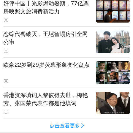
好评中国丨光影燃动暑期，77亿票
房映照文旅消费新活力
恋综代餐破灭，王垲智塌房引全网
公审
欧豪22岁到29岁荧幕形象变化盘点
香港资深填词人黎彼得去世，梅艳
芳、张国荣代表作都是他填词
点击查看更多