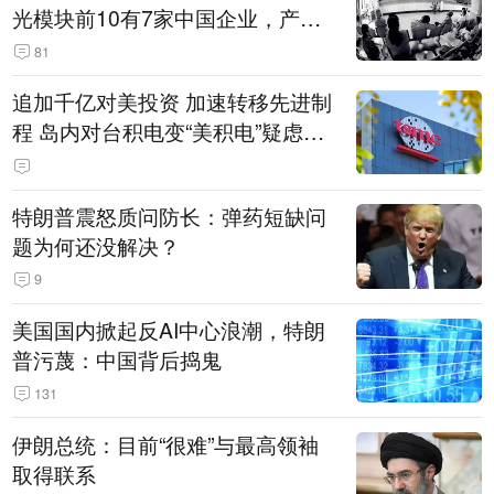
光模块前10有7家中国企业，产业
界人士：想“脱钩”并不容易
81
追加千亿对美投资 加速转移先进制
程 岛内对台积电变“美积电”疑虑担
忧加剧
特朗普震怒质问防长：弹药短缺问
题为何还没解决？
9
美国国内掀起反AI中心浪潮，特朗
普污蔑：中国背后捣鬼
131
伊朗总统：目前“很难”与最高领袖
取得联系