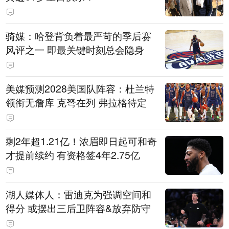
骑媒：哈登背负着最严苛的季后赛
风评之一 即最关键时刻总会隐身
美媒预测2028美国队阵容：杜兰特
领衔无詹库 克弩在列 弗拉格待定
剩2年超1.21亿！浓眉即日起可和奇
才提前续约 有资格签4年2.75亿
湖人媒体人：雷迪克为强调空间和
得分 或摆出三后卫阵容&放弃防守