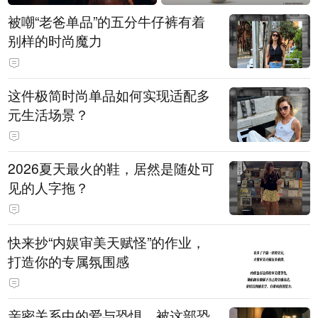
被嘲“老爸单品”的五分牛仔裤有着
别样的时尚魔力
这件极简时尚单品如何实现适配多
元生活场景？
2026夏天最火的鞋，居然是随处可
见的人字拖？
快来抄“内娱审美天赋怪”的作业，
打造你的专属氛围感
亲密关系中的爱与恐惧，被这部恐