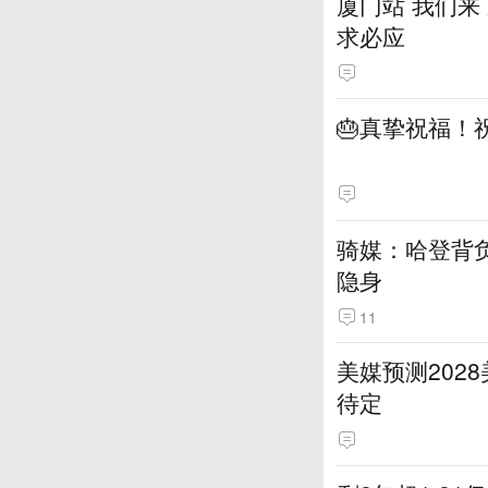
厦门站 我们来
求必应
🎂真挚祝福！
骑媒：哈登背
隐身
11
美媒预测202
待定