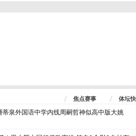
焦点赛事
体坛快
珊蒂泉外国语中学内线周嗣哲神似高中版大姚