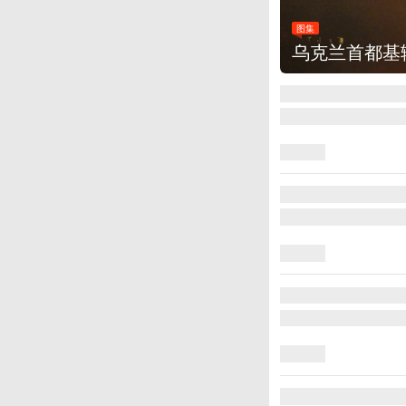
图集
美国：肯尼迪