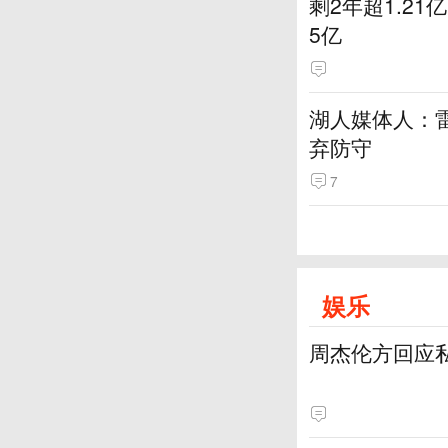
剩2年超1.2
5亿
湖人媒体人：
弃防守
7
娱乐
周杰伦方回应