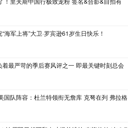
了！里夫斯中国行极致宠粉 签名&合影&自拍有
祝“海军上将”大卫·罗宾逊61岁生日快乐！
负着最严苛的季后赛风评之一 即最关键时刻总会
8美国队阵容：杜兰特领衔无詹库 克弩在列 弗拉格