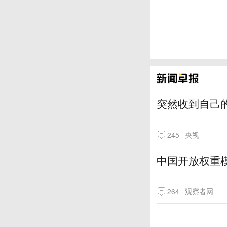
突然收到自己
245
央视
中国开放权重模
264
观察者网