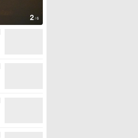
图集
3
云南普洱：乡村风光如画
/
6