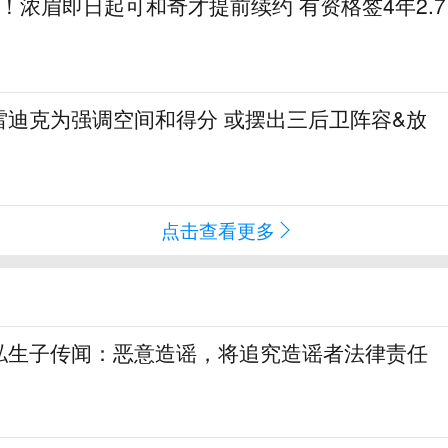
1亿！浓眉即日起可和奇才提前续约 有资格签4年2.7
雷迪克为强调空间和得分 或摆出三后卫阵容&放
点击查看更多
私生子传闻：恶意造谣，将追究造谣者法律责任