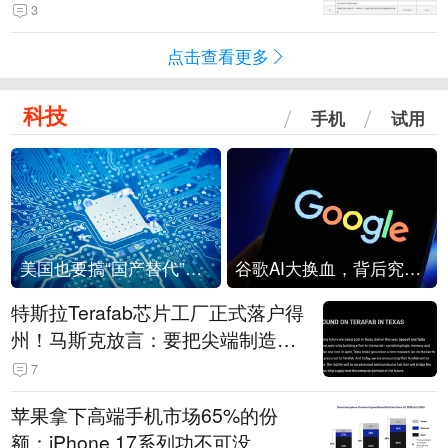
击
3
点击查看更多
科技
手机
试用
美国也要搞“国产替代”？先算清三笔账
谷歌AI大换血，背后究竟发生了什么？
特斯拉Terafab芯片工厂正式落户得
州！马斯克放言：要把尖端制造带
回美国
7
苹果拿下高端手机市场65%的份
额：iPhone 17系列功不可没