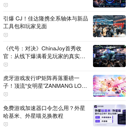
引爆 CJ！佳达隆携全系轴体与新品
工具包和玩家见面
《代号：对决》ChinaJoy首秀收
官：从线下爆满看见玩家的真实期
待
虎牙游戏发行IP矩阵再落重磅一
子！顶流“女明星”ZANMANG LOO
PY 正版3D消除手游《消消奇遇》
惊喜曝光
免费游戏加速器口令怎么用？外星
哈基米、外星喵兑换教程