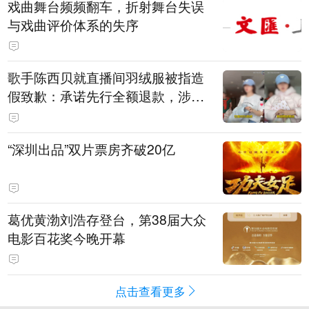
戏曲舞台频频翻车，折射舞台失误
与戏曲评价体系的失序
歌手陈西贝就直播间羽绒服被指造
假致歉：承诺先行全额退款，涉事
销售额约300万元
“深圳出品”双片票房齐破20亿
葛优黄渤刘浩存登台，第38届大众
电影百花奖今晚开幕
点击查看更多