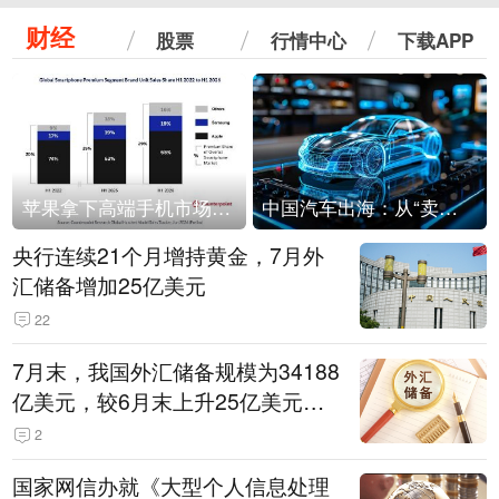
财经
股票
行情中心
下载APP
苹果拿下高端手机市场65%的份额：iPhone 17系列功不可没
中国汽车出海：从“卖出去”到“走进去”
央行连续21个月增持黄金，7月外
汇储备增加25亿美元
22
7月末，我国外汇储备规模为34188
亿美元，较6月末上升25亿美元，
升幅为0.07%
2
国家网信办就《大型个人信息处理