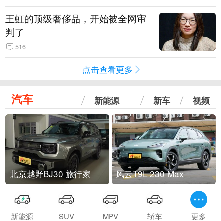
王虹的顶级奢侈品，开始被全网审
判了
516
点击查看更多
汽车
新能源
新车
视频
北京越野BJ30 旅行家
风云T9L 230 Max
新能源
SUV
MPV
轿车
更多