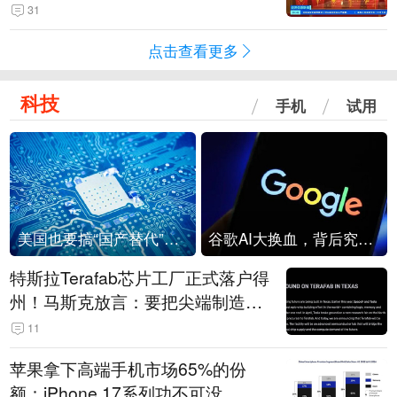
起来可以保值，小批量进一些货”
31
点击查看更多
科技
手机
试用
美国也要搞“国产替代”？先算清三笔账
谷歌AI大换血，背后究竟发生了什么？
特斯拉Terafab芯片工厂正式落户得
州！马斯克放言：要把尖端制造带
回美国
11
苹果拿下高端手机市场65%的份
额：iPhone 17系列功不可没