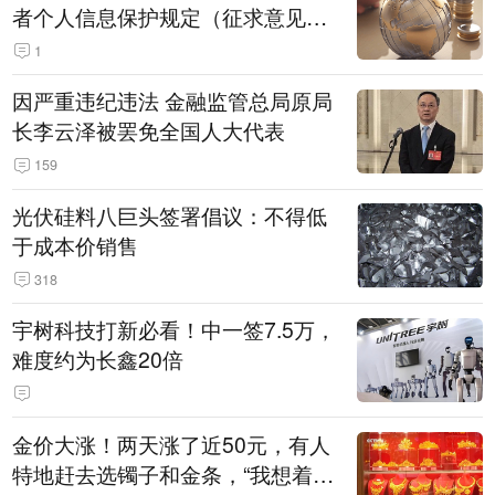
者个人信息保护规定（征求意见
稿）》公开征求意见
1
因严重违纪违法 金融监管总局原局
长李云泽被罢免全国人大代表
159
光伏硅料八巨头签署倡议：不得低
于成本价销售
318
宇树科技打新必看！中一签7.5万，
难度约为长鑫20倍
金价大涨！两天涨了近50元，有人
特地赶去选镯子和金条，“我想着买