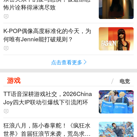
怖片诠释得淋漓尽致
K-POP偶像高度标准化的今天，为
何唯有Jennie能打破规则？
点击查看更多
游戏
电竞
TT语音深耕游戏社交，2026China
Joy四大IP联动引爆线下引流闭环
狂浪八月，陈小春掌舵！《疯狂水
世界》首届狂浪节来袭，荒岛求生