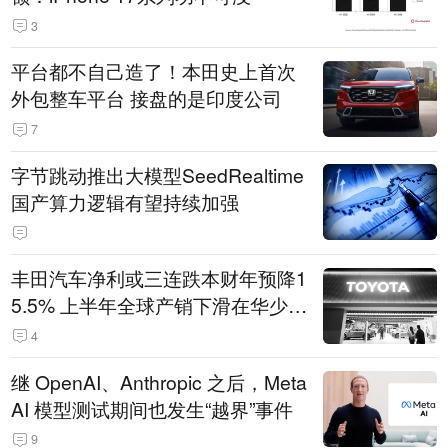
3
平台都不自己造了！本田史上首次
外包整车平台 接盘的是印度公司
7
字节跳动推出大模型SeedRealtime
国产算力逻辑有望持续加强
丰田汽车净利或三连跌本财年预降1
5.5% 上半年全球产销下滑在华少卖
14.3万辆
4
继 OpenAI、Anthropic 之后，Meta
AI 模型测试期间也发生“越界”事件
9