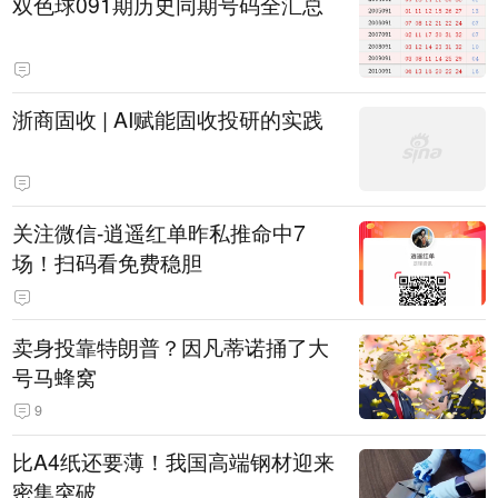
双色球091期历史同期号码全汇总
浙商固收 | AI赋能固收投研的实践
关注微信-逍遥红单昨私推命中7
场！扫码看免费稳胆
卖身投靠特朗普？因凡蒂诺捅了大
号马蜂窝
9
比A4纸还要薄！我国高端钢材迎来
密集突破