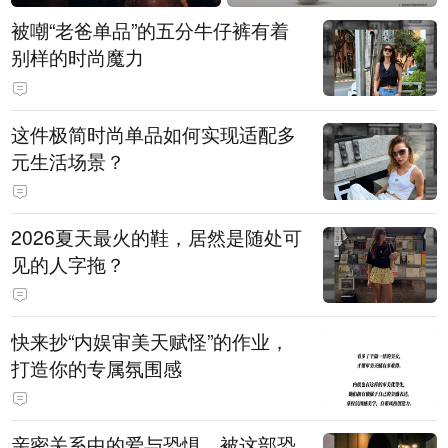
被嘲“老爸单品”的五分牛仔裤有着
别样的时尚魔力
这件极简时尚单品如何实现适配多
元生活场景？
2026夏天最火的鞋，居然是随处可
见的人字拖？
快来抄“内娱审美天赋怪”的作业，
打造你的专属氛围感
亲密关系中的爱与恐惧，被这部恐