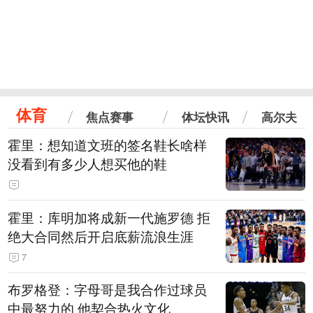
体育
焦点赛事
体坛快讯
高尔夫
霍里：想知道文班的签名鞋长啥样
没看到有多少人想买他的鞋
霍里：库明加将成新一代施罗德 拒
绝大合同然后开启底薪流浪生涯
7
布罗格登：字母哥是我合作过球员
中最努力的 他契合热火文化