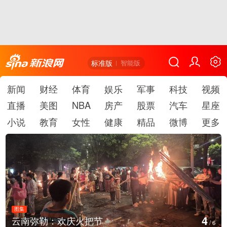
标准版
智能版
新闻
财经
体育
娱乐
军事
科技
视频
直播
美图
NBA
房产
股票
汽车
星座
小说
教育
女性
健康
精品
微博
更多
图集
5
南弥勒：欢庆火把节
江西
/
6