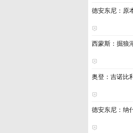
德安东尼：原
西蒙斯：掘狼
奥登：吉诺比利
德安东尼：纳