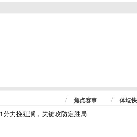
焦点赛事
体坛快
31分力挽狂澜，关键攻防定胜局