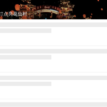
灯点亮葛仙村