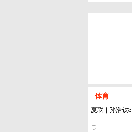
体育
夏联｜孙浩钦