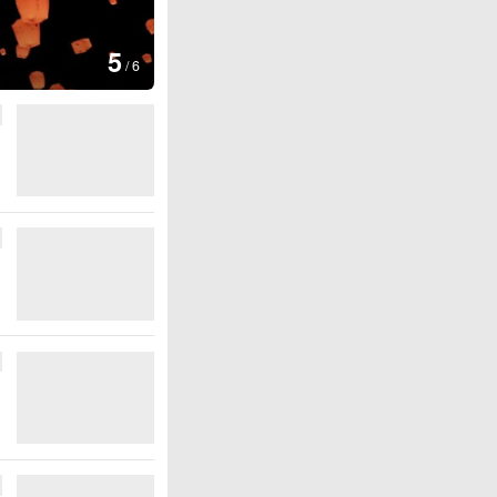
图集
5
上海：七彩稻田画迎最佳观赏期
/
6