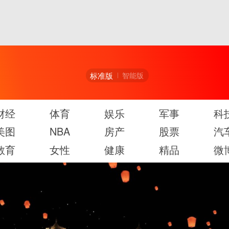
标准版
智能版
财经
体育
娱乐
军事
科
美图
NBA
房产
股票
汽
教育
女性
健康
精品
微