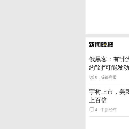
俄黑客：有“北
约”到“可能发
0
成都商报
宇树上市，美
上百倍
4
中新经纬