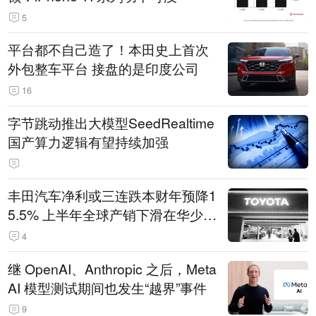
5
平台都不自己造了！本田史上首次
外包整车平台 接盘的是印度公司
16
字节跳动推出大模型SeedRealtime
国产算力逻辑有望持续加强
丰田汽车净利或三连跌本财年预降1
5.5% 上半年全球产销下滑在华少卖
14.3万辆
4
继 OpenAI、Anthropic 之后，Meta
AI 模型测试期间也发生“越界”事件
9