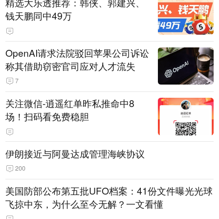
精选大乐透推荐：韩侠、郭建兴、
钱天鹏同中49万
OpenAI请求法院驳回苹果公司诉讼
称其借助窃密官司应对人才流失
7
关注微信-逍遥红单昨私推命中8
场！扫码看免费稳胆
伊朗接近与阿曼达成管理海峡协议
200
美国防部公布第五批UFO档案：41份文件曝光光球
飞掠中东，为什么至今无解？一文看懂