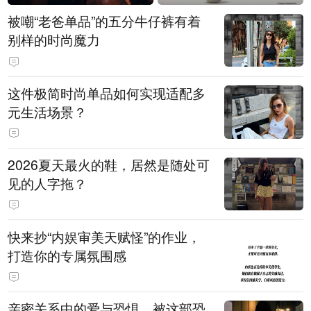
被嘲“老爸单品”的五分牛仔裤有着
别样的时尚魔力
这件极简时尚单品如何实现适配多
元生活场景？
2026夏天最火的鞋，居然是随处可
见的人字拖？
快来抄“内娱审美天赋怪”的作业，
打造你的专属氛围感
亲密关系中的爱与恐惧，被这部恐