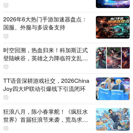
打造旗舰供电方案
2026年6大热门手游加速器盘点：
国服、外服与多设备支持
时空回溯，热血归来！科加斯正式
登陆峡谷，英雄之力降临符文乱
斗！
TT语音深耕游戏社交，2026China
Joy四大IP联动引爆线下引流闭环
狂浪八月，陈小春掌舵！《疯狂水
世界》首届狂浪节来袭，荒岛求生
直播即将开启