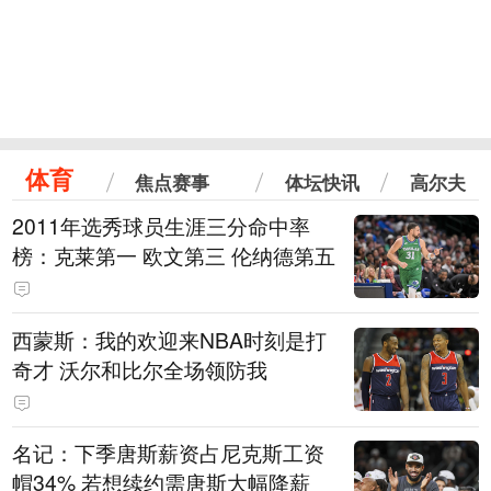
体育
焦点赛事
体坛快讯
高尔夫
2011年选秀球员生涯三分命中率
榜：克莱第一 欧文第三 伦纳德第五
西蒙斯：我的欢迎来NBA时刻是打
奇才 沃尔和比尔全场领防我
名记：下季唐斯薪资占尼克斯工资
帽34% 若想续约需唐斯大幅降薪