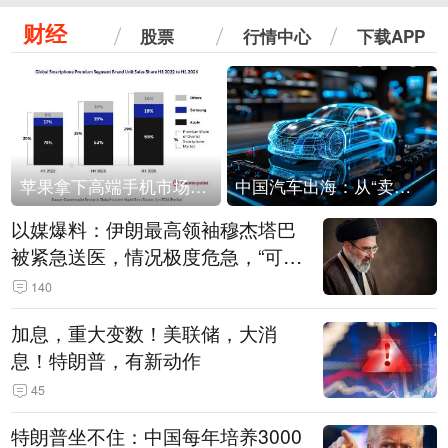
财经
股票
行情中心
下载APP
苹果拿下高端手机市场65%的份额：iPhone 17系列功不可没
中国汽车出海：从“卖出去”到“走进去”
以媒爆料：伊朗最高领袖穆杰塔巴
被紧急送医，情况极度危急，“可能
随时会死去”
140
加息，重大变数！美联储，大消
息！特朗普，有新动作
45
特朗普坐不住：中国每年培养3000