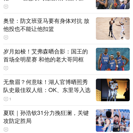
奥登：防文班亚马要有身体对抗 放
他投也不能让他扣篮
岁月如梭！艾弗森晒合影：国王的
首场全明星赛 和他的老大哥同框
无詹眉？何意味！湖人官博晒照秀
队史最佳双人组：OK、东里等入选
1
夏联｜孙浩钦31分力挽狂澜，关键
攻防定胜局