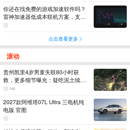
你还在找免费的游戏加速软件吗？
雷神加速器低成本联机方案，支持
免费试用
点击查看更多
滚动
贵州凯里4岁男童失联80小时获
救，更多细节曝光：疑吃泥土续
命，搜救至20米附近错过多找3天
144
2027款阿维塔07L Ultra 三电机纯
电版 官图