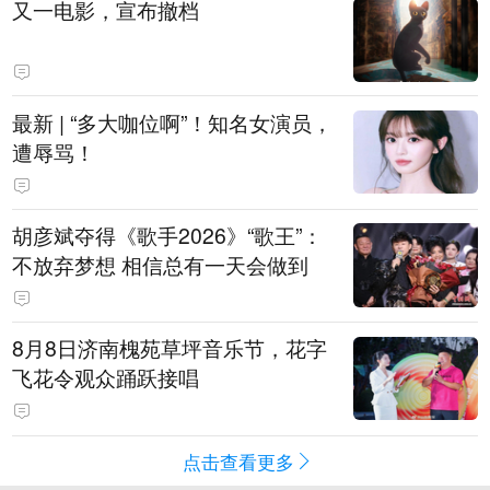
又一电影，宣布撤档
最新 | “多大咖位啊”！知名女演员，
遭辱骂！
胡彦斌夺得《歌手2026》“歌王”：
不放弃梦想 相信总有一天会做到
8月8日济南槐苑草坪音乐节，花字
飞花令观众踊跃接唱
点击查看更多