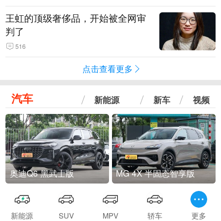
王虹的顶级奢侈品，开始被全网审
判了
516
点击查看更多
汽车
新能源
新车
视频
奥迪Q6 黑武士版
MG 4X 半固态智享版
新能源
SUV
MPV
轿车
更多