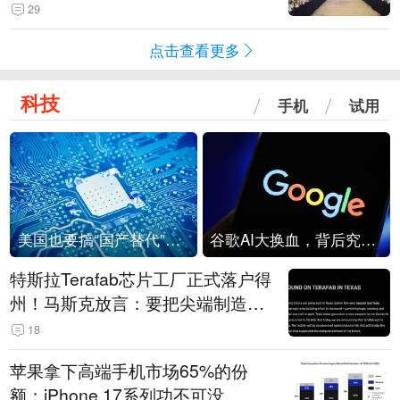
29
点击查看更多
科技
手机
试用
美国也要搞“国产替代”？先算清三笔账
谷歌AI大换血，背后究竟发生了什么？
特斯拉Terafab芯片工厂正式落户得
州！马斯克放言：要把尖端制造带
回美国
18
苹果拿下高端手机市场65%的份
额：iPhone 17系列功不可没