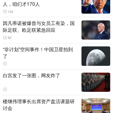
人，咱们才170人
133
因凡蒂诺被爆曾与女员工有染，国
际足联、欧足联紧急回应
52
“非计划”空间事件！中国卫星拍到
了
白宫发了一张图，网友炸了
楼继伟理事长出席资产盘活课题研
讨会