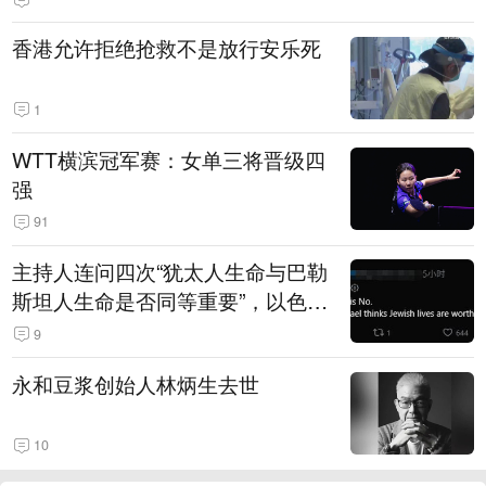
香港允许拒绝抢救不是放行安乐死
1
WTT横滨冠军赛：女单三将晋级四
强
91
主持人连问四次“犹太人生命与巴勒
斯坦人生命是否同等重要”，以色列
极右翼定居运动领导人装傻回避
9
永和豆浆创始人林炳生去世
10