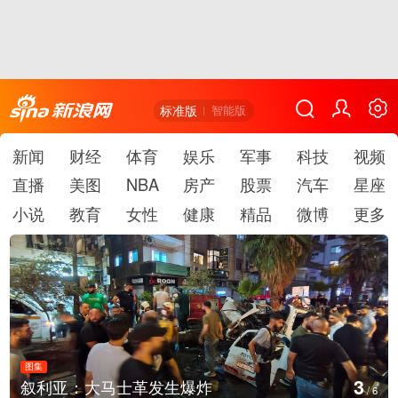
标准版
智能版
新闻
财经
体育
娱乐
军事
科技
视频
直播
美图
NBA
房产
股票
汽车
星座
小说
教育
女性
健康
精品
微博
更多
图集
3
叙利亚：大马士革发生爆炸
/
6