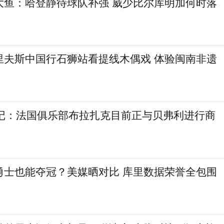
大鱼：哈登静待球队补强 威少比尔库明加何时落
里夫斯中国行石狮站看提线木偶戏 体验闽南非遗
欧记：法国俱乐部布拉扎克目前正与贝弗利进行商
勇士也能夺冠？美媒晒对比 库里数据荣誉全包围