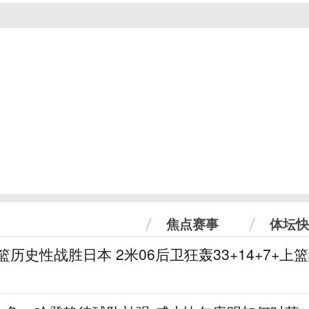
焦点赛事
体坛快
篮历史性战胜日本 2米06后卫狂轰33+14+7+上