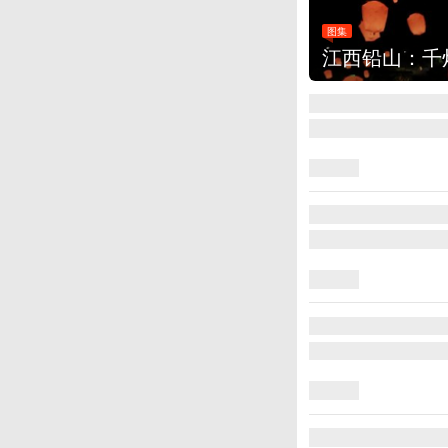
集
江西铅山：千灯点亮葛仙村