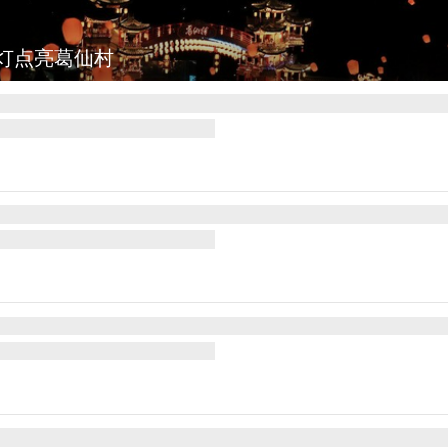
图集
上海：七彩稻田画迎