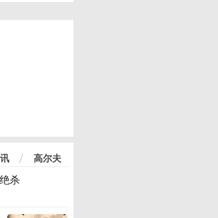
讯
高尔夫
篮绝杀