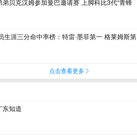
弟贝克汉姆参加曼巴邀请赛 上脚科比3代“青蜂
球员生涯三分命中率榜：特雷·墨菲第一 格莱姆斯第
点击查看更多
广东知道