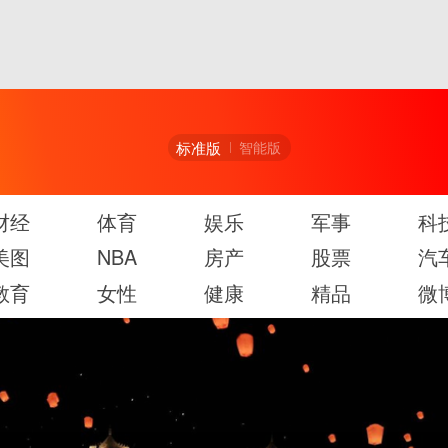
标准版
智能版
财经
体育
娱乐
军事
科
美图
NBA
房产
股票
汽
教育
女性
健康
精品
微