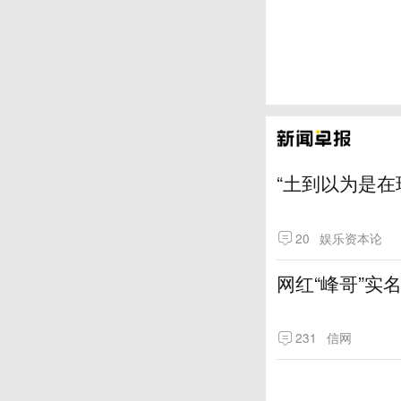
“土到以为是在
20
娱乐资本论
网红“峰哥”实
231
信网