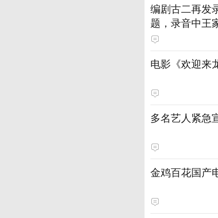
编剧古二再发
题，录音中王家
电影《欢迎来龙
多名艺人紧急
金鸡百花国产