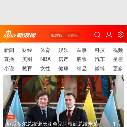
标准版
智能版
新闻
财经
体育
娱乐
军事
科技
视频
直播
美图
NBA
房产
股票
汽车
星座
小说
教育
女性
健康
精品
微博
更多
图集
2
美国斯波坎：野火烧毁700多所房屋
/
6