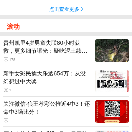
点击查看更多
滚动
贵州凯里4岁男童失联80小时获
救，更多细节曝光：疑吃泥土续
命，搜救至20米附近错过多找3天
178
新手女彩民擒大乐透654万：从没
幻想过中大奖
1
关注微信-狼王荐彩公推近4中3！还
命中3场比分！