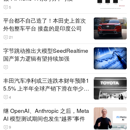
5
平台都不自己造了！本田史上首次
外包整车平台 接盘的是印度公司
21
字节跳动推出大模型SeedRealtime
国产算力逻辑有望持续加强
丰田汽车净利或三连跌本财年预降1
5.5% 上半年全球产销下滑在华少卖
14.3万辆
4
继 OpenAI、Anthropic 之后，Meta
AI 模型测试期间也发生“越界”事件
9