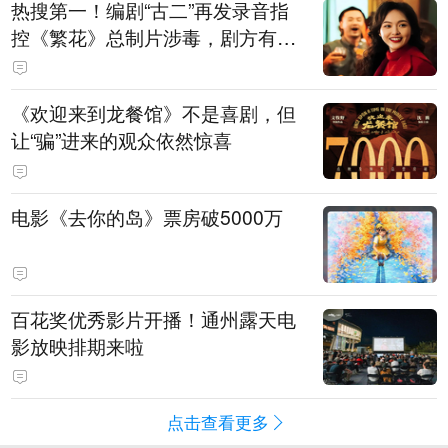
热搜第一！编剧“古二”再发录音指
控《繁花》总制片涉毒，剧方有税
务问题，录音中王家卫称“一点够
了，要不然又要出事”
《欢迎来到龙餐馆》不是喜剧，但
让“骗”进来的观众依然惊喜
电影《去你的岛》票房破5000万
百花奖优秀影片开播！通州露天电
影放映排期来啦
点击查看更多