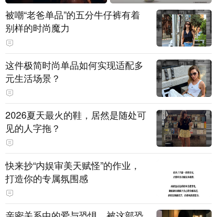
被嘲“老爸单品”的五分牛仔裤有着
别样的时尚魔力
这件极简时尚单品如何实现适配多
元生活场景？
2026夏天最火的鞋，居然是随处可
见的人字拖？
快来抄“内娱审美天赋怪”的作业，
打造你的专属氛围感
亲密关系中的爱与恐惧，被这部恐