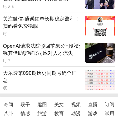
216
关注微信-逍遥红单长期稳定盈利！
扫码看免费稳胆
OpenAI请求法院驳回苹果公司诉讼
称其借助窃密官司应对人才流失
7
大乐透第090期历史同期号码全汇
总
奇闻
段子
趣图
美文
视频
直播
订阅
八卦
情感
旅游
教育
动漫
游戏
试用