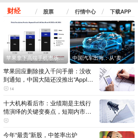
财经
股票
行情中心
下载APP
苹果拿下高端手机市场65%的份额：iPhone 17系列功不可没
中国汽车出海：从“卖出去”到“走进去”
苹果回应删除接入千问手册：没收
到通知，中国大陆还没推出“Apple
智能使用千问”功能
14
十大机构看后市：业绩期是主线行
情演绎的关键变奏点，短期内市场
或继续反弹，关注三条业绩主线
今年“最贵”新股，中签率出炉