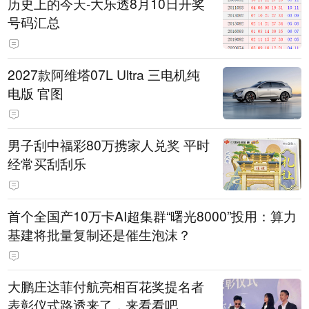
历史上的今天-大乐透8月10日开奖
号码汇总
2027款阿维塔07L Ultra 三电机纯
电版 官图
男子刮中福彩80万携家人兑奖 平时
经常买刮刮乐
首个全国产10万卡AI超集群“曙光8000”投用：算力
基建将批量复制还是催生泡沫？
大鹏庄达菲付航亮相百花奖提名者
表彰仪式路透来了，来看看吧