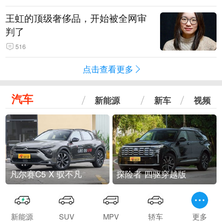
王虹的顶级奢侈品，开始被全网审
判了
516
点击查看更多
汽车
新能源
新车
视频
凡尔赛C5 X 驭不凡
探险者 四驱穿越版
新能源
SUV
MPV
轿车
更多