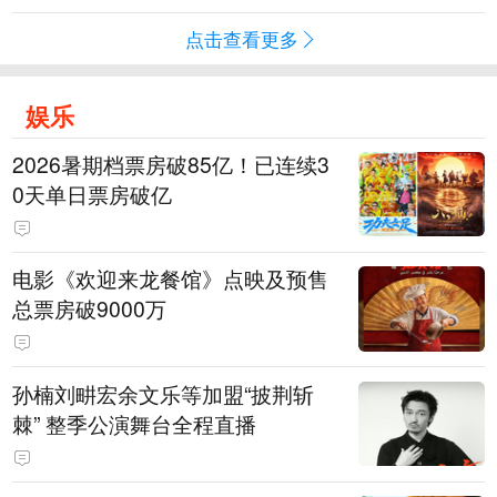
点击查看更多
娱乐
2026暑期档票房破85亿！已连续3
0天单日票房破亿
电影《欢迎来龙餐馆》点映及预售
总票房破9000万
孙楠刘畊宏余文乐等加盟“披荆斩
棘” 整季公演舞台全程直播