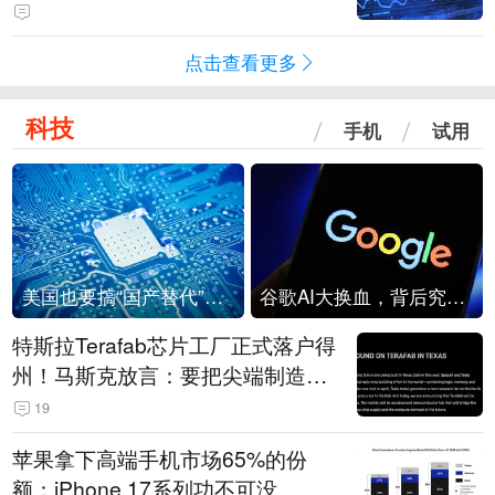
点击查看更多
科技
手机
试用
美国也要搞“国产替代”？先算清三笔账
谷歌AI大换血，背后究竟发生了什么？
特斯拉Terafab芯片工厂正式落户得
州！马斯克放言：要把尖端制造带
回美国
19
苹果拿下高端手机市场65%的份
额：iPhone 17系列功不可没