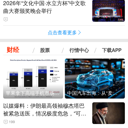
2026年“文化中国·水立方杯”中文歌
曲大赛颁奖晚会举行
点击查看更多
财经
股票
行情中心
下载APP
苹果拿下高端手机市场65%的份额：iPhone 17系列功不可没
中国汽车出海：从“卖出去”到“走进去”
以媒爆料：伊朗最高领袖穆杰塔巴
被紧急送医，情况极度危急，“可能
随时会死去”
199