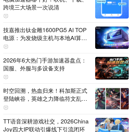
跨境三大场景一次说清
技嘉推出钛金雕1600PG5 AI TOP
电源：为发烧级主机与本地AI算力
打造旗舰供电方案
2026年6大热门手游加速器盘点：
国服、外服与多设备支持
时空回溯，热血归来！科加斯正式
登陆峡谷，英雄之力降临符文乱
斗！
TT语音深耕游戏社交，2026China
Joy四大IP联动引爆线下引流闭环