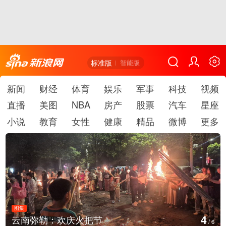
标准版
智能版
新闻
财经
体育
娱乐
军事
科技
视频
直播
美图
NBA
房产
股票
汽车
星座
小说
教育
女性
健康
精品
微博
更多
图集
5
勒：欢庆火把节
江西铅山：
/
6