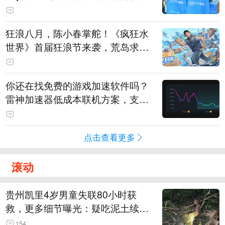
狂浪八月，陈小春掌舵！《疯狂水
世界》首届狂浪节来袭，荒岛求生
直播即将开启
你还在找免费的游戏加速软件吗？
雷神加速器低成本联机方案，支持
免费试用
点击查看更多
滚动
贵州凯里4岁男童失联80小时获
救，更多细节曝光：疑吃泥土续
命，搜救至20米附近错过多找3天
154