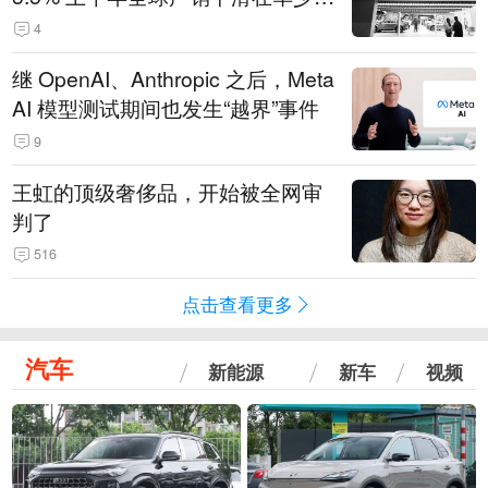
14.3万辆
4
继 OpenAI、Anthropic 之后，Meta
AI 模型测试期间也发生“越界”事件
9
王虹的顶级奢侈品，开始被全网审
判了
516
点击查看更多
汽车
新能源
新车
视频