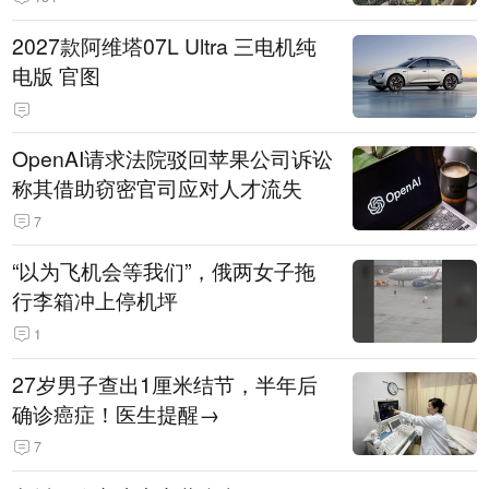
2027款阿维塔07L Ultra 三电机纯
电版 官图
OpenAI请求法院驳回苹果公司诉讼
称其借助窃密官司应对人才流失
7
“以为飞机会等我们”，俄两女子拖
行李箱冲上停机坪
1
27岁男子查出1厘米结节，半年后
确诊癌症！医生提醒→
7