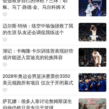
会选谁穿自己的球鞋？三球：耶
稣、马丁·路德·金、马尔科姆·X
迈尔斯·特纳：练空中瑜伽拯救了我
的生涯 队友还会调侃我练这个
湖记：卡梅隆·卡尔训练营表现好些
或许能进入雷迪克的轮换阵容
2028年奥运会男篮决赛票价3350
美元领跑所有项目 仅次于开闭幕式
萨瓦娜：很多人靠讨论詹姆斯谋生
但他仍然只是专注于篮球