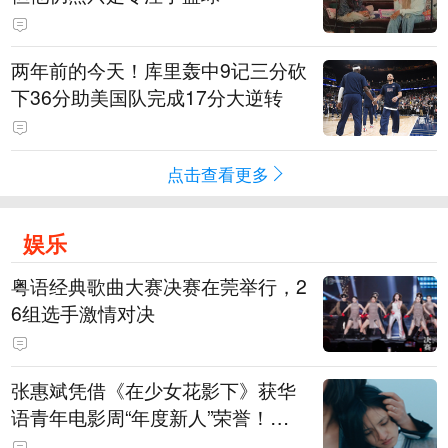
两年前的今天！库里轰中9记三分砍
下36分助美国队完成17分大逆转
点击查看更多
娱乐
粤语经典歌曲大赛决赛在莞举行，2
6组选手激情对决
张惠斌凭借《在少女花影下》获华
语青年电影周“年度新人”荣誉！该
电影全程在广州取景，采用粤语对