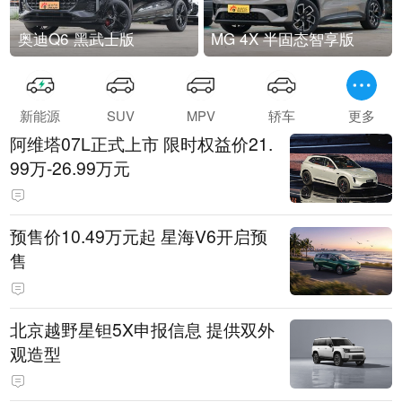
奥迪Q6 黑武士版
MG 4X 半固态智享版
新能源
SUV
MPV
轿车
更多
阿维塔07L正式上市 限时权益价21.
99万-26.99万元
预售价10.49万元起 星海V6开启预
售
北京越野星钽5X申报信息 提供双外
观造型