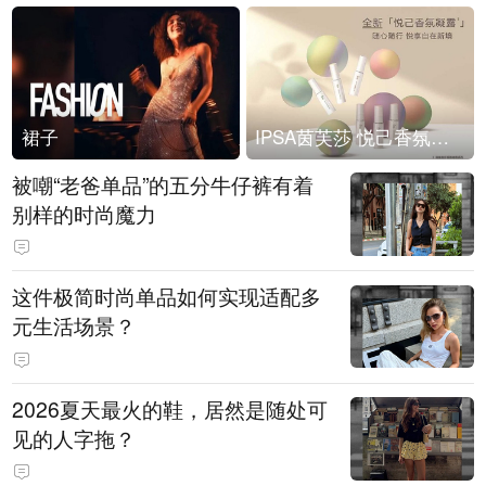
裙子
IPSA茵芙莎 悦己香氛凝露上市
被嘲“老爸单品”的五分牛仔裤有着
别样的时尚魔力
这件极简时尚单品如何实现适配多
元生活场景？
2026夏天最火的鞋，居然是随处可
见的人字拖？