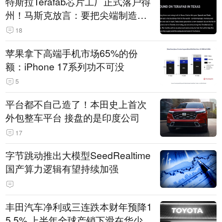
特斯拉Terafab芯片工厂正式落户得
州！马斯克放言：要把尖端制造带
回美国
18
苹果拿下高端手机市场65%的份
额：iPhone 17系列功不可没
5
平台都不自己造了！本田史上首次
外包整车平台 接盘的是印度公司
17
字节跳动推出大模型SeedRealtime
国产算力逻辑有望持续加强
丰田汽车净利或三连跌本财年预降1
5.5% 上半年全球产销下滑在华少卖