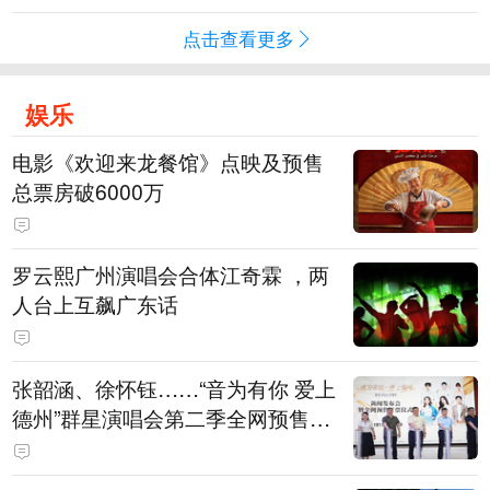
点击查看更多
娱乐
电影《欢迎来龙餐馆》点映及预售
总票房破6000万
罗云熙广州演唱会合体江奇霖 ，两
人台上互飙广东话
张韶涵、徐怀钰……“音为有你 爱上
德州”群星演唱会第二季全网预售开
票