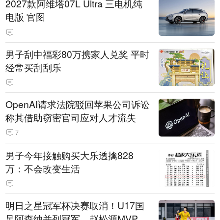
2027款阿维塔07L Ultra 三电机纯
电版 官图
男子刮中福彩80万携家人兑奖 平时
经常买刮刮乐
OpenAI请求法院驳回苹果公司诉讼
称其借助窃密官司应对人才流失
7
男子今年接触购买大乐透擒828
万：不会改变生活
明日之星冠军杯决赛取消！U17国
足阿森纳并列冠军，赵松源MVP