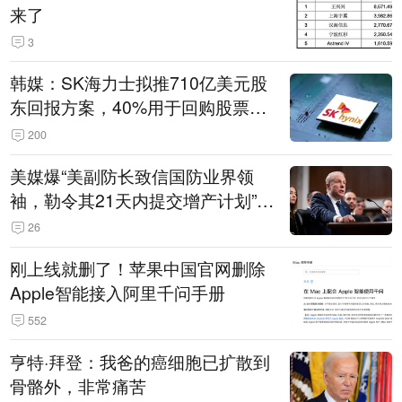
来了
3
韩媒：SK海力士拟推710亿美元股
东回报方案，40%用于回购股票，
相当于美股发行规模
200
美媒爆“美副防长致信国防业界领
袖，勒令其21天内提交增产计划”，
五角大楼回应
26
刚上线就删了！苹果中国官网删除
Apple智能接入阿里千问手册
552
亨特·拜登：我爸的癌细胞已扩散到
骨骼外，非常痛苦