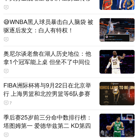
😅WNBA黑人球员暴击白人脑袋 被
驱逐后发文：白人有特权！
奥尼尔谈老詹在湖人历史地位：他
拿1个冠军能上桌 但坐不了中间位
FIBA洲际杯将与9月22日在北京举
行 上海男篮和北控男篮等6队参赛
7
季后赛25岁前三分命中数排行榜：
塔图姆第一 爱德华兹第二 KD第四