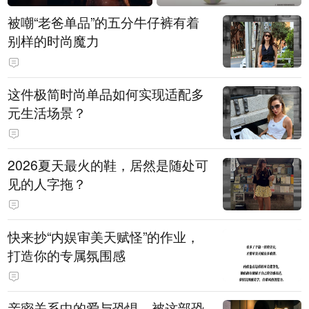
被嘲“老爸单品”的五分牛仔裤有着
别样的时尚魔力
这件极简时尚单品如何实现适配多
元生活场景？
2026夏天最火的鞋，居然是随处可
见的人字拖？
快来抄“内娱审美天赋怪”的作业，
打造你的专属氛围感
亲密关系中的爱与恐惧，被这部恐