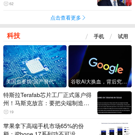
62
点击查看更多
科技
手机
试用
美国也要搞“国产替代”？先算清三笔账
谷歌AI大换血，背后究竟发生了什么？
特斯拉Terafab芯片工厂正式落户得
州！马斯克放言：要把尖端制造带
回美国
19
苹果拿下高端手机市场65%的份
额：iPhone 17系列功不可没