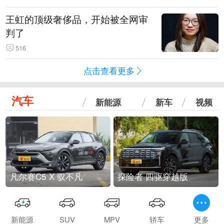
王虹的顶级奢侈品，开始被全网审
判了
516
点击查看更多
汽车
新能源
新车
视频
凡尔赛C5 X 驭不凡
探险者 四驱穿越版
新能源
SUV
MPV
轿车
更多