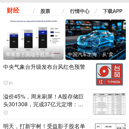
财经
股票
行情中心
下载APP
苹果拿下高端手机市场65%的份额：iPhone 17系列功不可没
中国汽车出海：从“卖出去”到“走进去”
中央气象台升级发布台风红色预警
21
溢价45%，周末刷屏！A股存储巨
头301308，完成37亿元定增：现
价386.6元，定增价560元
明天，打新宇树！受益影子股名单