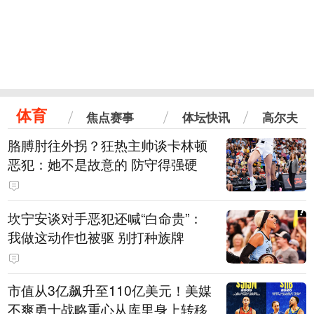
体育
焦点赛事
体坛快讯
高尔夫
胳膊肘往外拐？狂热主帅谈卡林顿
恶犯：她不是故意的 防守得强硬
坎宁安谈对手恶犯还喊“白命贵”：
我做这动作也被驱 别打种族牌
市值从3亿飙升至110亿美元！美媒
不爽勇士战略重心从库里身上转移