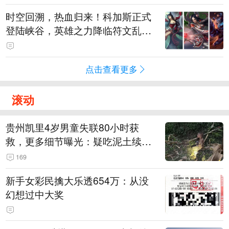
时空回溯，热血归来！科加斯正式
登陆峡谷，英雄之力降临符文乱
斗！
点击查看更多
滚动
贵州凯里4岁男童失联80小时获
救，更多细节曝光：疑吃泥土续
命，搜救至20米附近错过多找3天
169
新手女彩民擒大乐透654万：从没
幻想过中大奖