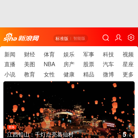
标准版
智能版
新闻
财经
体育
娱乐
军事
科技
视频
直播
美图
NBA
房产
股票
汽车
星座
小说
教育
女性
健康
精品
微博
更多
图集
6
江西铅山：千灯点亮葛仙村
/
6