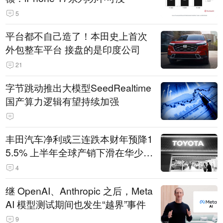
5
平台都不自己造了！本田史上首次
外包整车平台 接盘的是印度公司
21
字节跳动推出大模型SeedRealtime
国产算力逻辑有望持续加强
丰田汽车净利或三连跌本财年预降1
5.5% 上半年全球产销下滑在华少卖
14.3万辆
4
继 OpenAI、Anthropic 之后，Meta
AI 模型测试期间也发生“越界”事件
9