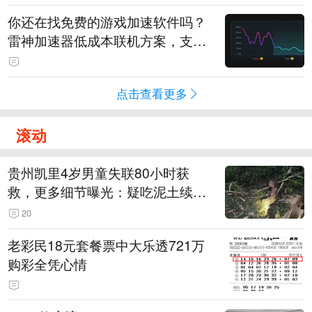
你还在找免费的游戏加速软件吗？
雷神加速器低成本联机方案，支持
免费试用
点击查看更多
滚动
贵州凯里4岁男童失联80小时获
救，更多细节曝光：疑吃泥土续
命，搜救至20米附近错过多找3天
20
老彩民18元套餐票中大乐透721万
购彩全凭心情