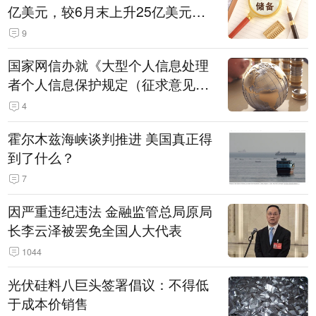
亿美元，较6月末上升25亿美元，
升幅为0.07%
9
国家网信办就《大型个人信息处理
者个人信息保护规定（征求意见
稿）》公开征求意见
4
霍尔木兹海峡谈判推进 美国真正得
到了什么？
7
因严重违纪违法 金融监管总局原局
长李云泽被罢免全国人大代表
1044
光伏硅料八巨头签署倡议：不得低
于成本价销售