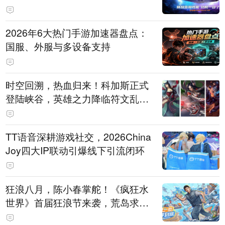
打造旗舰供电方案
2026年6大热门手游加速器盘点：
国服、外服与多设备支持
时空回溯，热血归来！科加斯正式
登陆峡谷，英雄之力降临符文乱
斗！
TT语音深耕游戏社交，2026China
Joy四大IP联动引爆线下引流闭环
狂浪八月，陈小春掌舵！《疯狂水
世界》首届狂浪节来袭，荒岛求生
直播即将开启