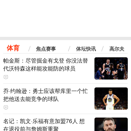
体育
焦点赛事
体坛快讯
高尔夫
帕金斯：尽管掘金有戈登 你没法替
代沃特森这样能攻能防的球员
乔·约翰逊：勇士应该帮库里一个忙
把他送去能竞争的球队
名记：凯文·乐福有意加盟76人 想
在退役前与詹姆斯重聚