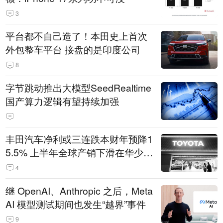
3
平台都不自己造了！本田史上首次
外包整车平台 接盘的是印度公司
8
字节跳动推出大模型SeedRealtime
国产算力逻辑有望持续加强
丰田汽车净利或三连跌本财年预降1
5.5% 上半年全球产销下滑在华少卖
14.3万辆
4
继 OpenAI、Anthropic 之后，Meta
AI 模型测试期间也发生“越界”事件
9