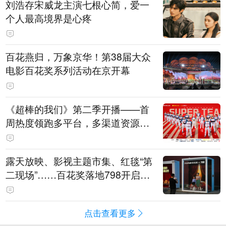
刘浩存宋威龙主演七根心简，爱一
个人最高境界是心疼
百花燕归，万象京华！第38届大众
电影百花奖系列活动在京开幕
《超棒的我们》第二季开播——首
周热度领跑多平台，多渠道资源加
持助推棒球文化出圈
露天放映、影视主题市集、红毯“第
二现场”……百花奖落地798开启城
市文化体验新场景
点击查看更多