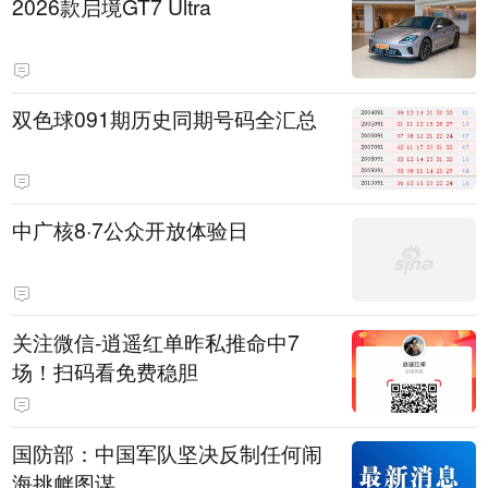
2026款启境GT7 Ultra
双色球091期历史同期号码全汇总
中广核8·7公众开放体验日
关注微信-逍遥红单昨私推命中7
场！扫码看免费稳胆
国防部：中国军队坚决反制任何闹
海挑衅图谋