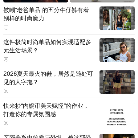
被嘲“老爸单品”的五分牛仔裤有着
别样的时尚魔力
这件极简时尚单品如何实现适配多
元生活场景？
2026夏天最火的鞋，居然是随处可
见的人字拖？
快来抄“内娱审美天赋怪”的作业，
打造你的专属氛围感
亲密关系中的爱与恐惧，被这部恐