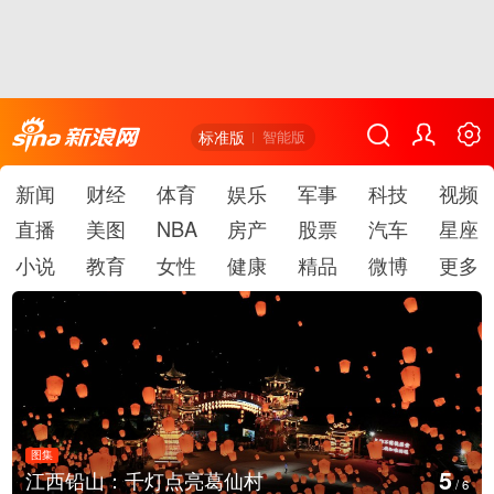
标准版
智能版
新闻
财经
体育
娱乐
军事
科技
视频
直播
美图
NBA
房产
股票
汽车
星座
小说
教育
女性
健康
精品
微博
更多
图集
6
山：千灯点亮葛仙村
上海：七彩
/
6