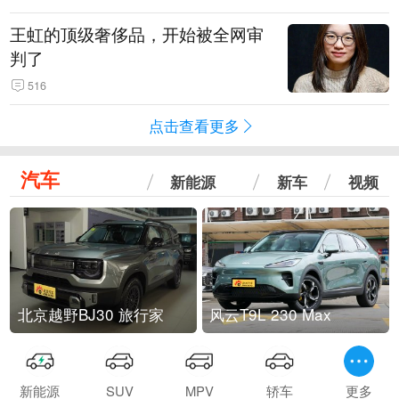
王虹的顶级奢侈品，开始被全网审
判了
516
点击查看更多
汽车
新能源
新车
视频
北京越野BJ30 旅行家
风云T9L 230 Max
新能源
SUV
MPV
轿车
更多