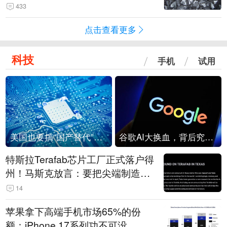
433
点击查看更多
科技
手机
试用
美国也要搞“国产替代”？先算清三笔账
谷歌AI大换血，背后究竟发生了什么？
特斯拉Terafab芯片工厂正式落户得
州！马斯克放言：要把尖端制造带
回美国
14
苹果拿下高端手机市场65%的份
额：iPhone 17系列功不可没