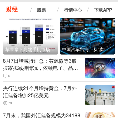
财经
股票
行情中心
下载APP
苹果拿下高端手机市场65%的份额：iPhone 17系列功不可没
中国汽车出海：从“卖出去”到“走进去”
8月7日增减持汇总：芯源微等3股
披露拟减持情况，依顿电子、晶华
微拟增持（表）
6
央行连续21个月增持黄金，7月外
汇储备增加25亿美元
79
7月末，我国外汇储备规模为34188