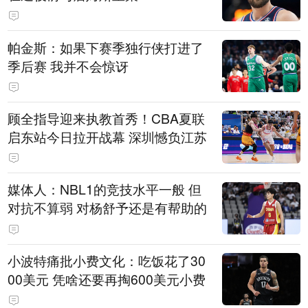
帕金斯：如果下赛季独行侠打进了
季后赛 我并不会惊讶
顾全指导迎来执教首秀！CBA夏联
启东站今日拉开战幕 深圳憾负江苏
媒体人：NBL1的竞技水平一般 但
对抗不算弱 对杨舒予还是有帮助的
小波特痛批小费文化：吃饭花了30
00美元 凭啥还要再掏600美元小费