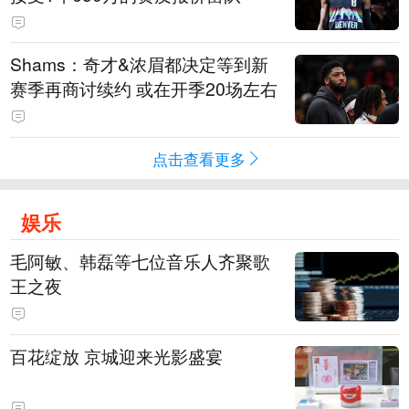
Shams：奇才&浓眉都决定等到新
赛季再商讨续约 或在开季20场左右
点击查看更多
娱乐
毛阿敏、韩磊等七位音乐人齐聚歌
王之夜
百花绽放 京城迎来光影盛宴