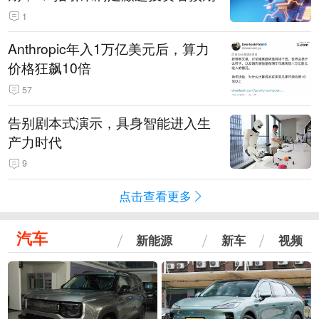
1
Anthropic年入1万亿美元后，算力
价格狂飙10倍
57
告别剧本式演示，具身智能进入生
产力时代
9
点击查看更多
汽车
新能源
新车
视频