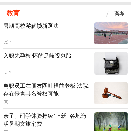
教育
高考
暑期高校游解锁新逛法
7
入职先孕检 怀的是歧视鬼胎
3
离职员工在朋友圈吐槽前老板 法院:
存在侵害其名誉权可能
亲子、研学体验持续"上新" 各地激
活暑期文旅消费