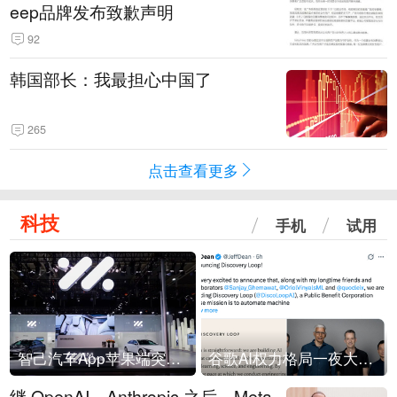
eep品牌发布致歉声明
92
韩国部长：我最担心中国了
265
点击查看更多
科技
手机
试用
智己汽车App苹果端突然“下架”
谷歌AI权力格局一夜大洗牌
继 OpenAI、Anthropic 之后，Meta