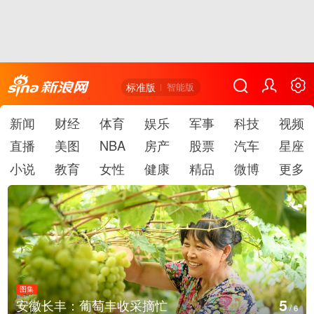
标准版
智能版
新闻
财经
体育
娱乐
军事
科技
视频
直播
美图
NBA
房产
股票
汽车
星座
小说
教育
女性
健康
精品
微博
更多
图集
6
湖北房县：路畅景美
/
6