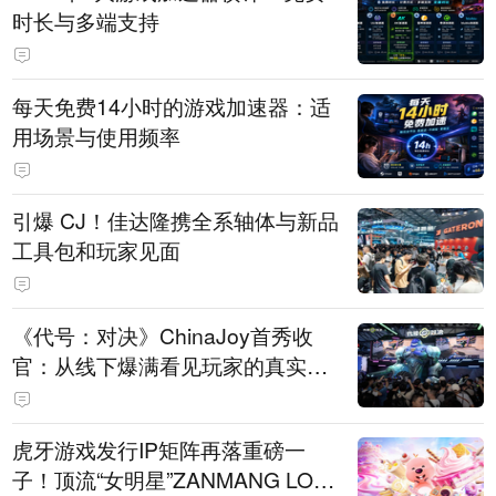
时长与多端支持
每天免费14小时的游戏加速器：适
用场景与使用频率
引爆 CJ！佳达隆携全系轴体与新品
工具包和玩家见面
《代号：对决》ChinaJoy首秀收
官：从线下爆满看见玩家的真实期
待
虎牙游戏发行IP矩阵再落重磅一
子！顶流“女明星”ZANMANG LOO