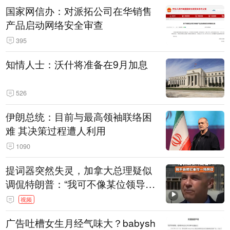
国家网信办：对派拓公司在华销售
产品启动网络安全审查
395
知情人士：沃什将准备在9月加息
526
伊朗总统：目前与最高领袖联络困
难 其决策过程遭人利用
1090
提词器突然失灵，加拿大总理疑似
调侃特朗普：“我可不像某位领导
人，把这当成一场阴谋”，全场哄笑
视频
广告吐槽女生月经气味大？babysh