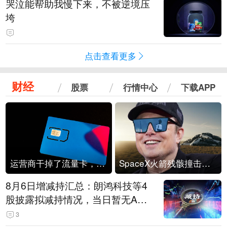
哭泣能帮助我慢下来，不被逆境压
垮
点击查看更多
财经
股票
行情中心
下载APP
运营商干掉了流量卡，他们真的玩不起了
SpaceX火箭残骸撞击月球
8月6日增减持汇总：朗鸿科技等4
股披露拟减持情况，当日暂无A股
公司披露拟增持情况（表）
3