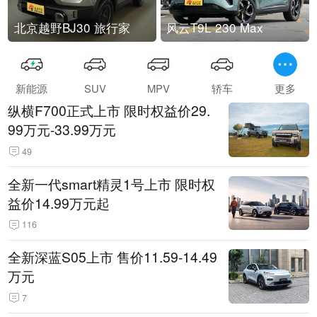
北京越野BJ30 旅行家
风云T9L 230 Max
新能源
SUV
MPV
轿车
更多
纵横F700正式上市 限时权益价29.
99万元-33.99万元
49
全新一代smart精灵1号上市 限时权
益价14.99万元起
116
全新深蓝S05上市 售价11.59-14.49
万元
7