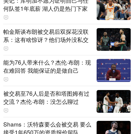
美记：库明加不愿为证明自己与任
何队签1年底薪 湖人仍是热门下家
帕金斯谈布朗被交易后双探花没联
系：这有啥惊讶？他们场外没私交
能为76人带来什么？杰伦·布朗：现
在难回答 我能保证的是做自己
被交易至76人后是否和塔图姆有过
交流？杰伦·布朗：没怎么聊过
Shams：沃特森要么会被交易 要么
接受1年650万的资质报价留队