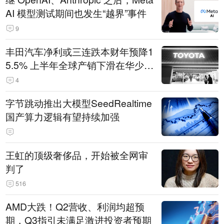
AI 模型测试期间也发生“越界”事件
9
丰田汽车净利或三连跌本财年预降1
5.5% 上半年全球产销下滑在华少卖
14.3万辆
4
字节跳动推出大模型SeedRealtime
国产算力逻辑有望持续加强
王虹的顶级奢侈品，开始被全网审
判了
516
AMD大跌！Q2营收、利润均超预
期，Q3指引未满足激进投资者预期