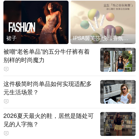
裙子
IPSA茵芙莎 悦己香氛凝露上市
被嘲“老爸单品”的五分牛仔裤有着
别样的时尚魔力
这件极简时尚单品如何实现适配多
元生活场景？
2026夏天最火的鞋，居然是随处可
见的人字拖？