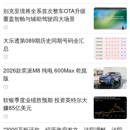
别克至境将全系首次整车OTA升级
覆盖智舱与辅助驾驶四大场景
大乐透第089期历史同期号码全汇
总
2026款奕派M8 纯电 600Max 乾崑
版
软银季度业绩胜预期 投资英特尔大
赚85亿美元
“2000万拆迁款，经历政府发文、法院调解、法院