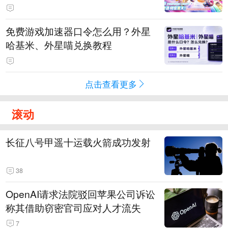
PY 正版3D消除手游《消消奇遇》
惊喜曝光
免费游戏加速器口令怎么用？外星
哈基米、外星喵兑换教程
点击查看更多
滚动
长征八号甲遥十运载火箭成功发射
38
OpenAI请求法院驳回苹果公司诉讼
称其借助窃密官司应对人才流失
7