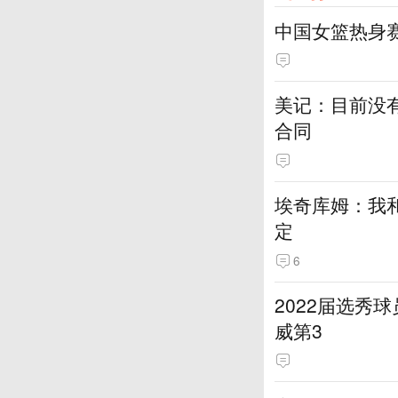
中国女篮热身
美记：目前没
合同
埃奇库姆：我
定
6
2022届选秀
威第3