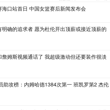
赛海口站首日 中国女篮赛后新闻发布会
有明确的追求者 愿为杜伦开出顶薪或接近顶薪的
和詹姆斯视频通话了 我超级激动但还要装作很淡
球员助攻榜：内姆哈德1384次第一 班凯罗第2 杰伦