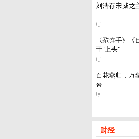
刘浩存宋威龙
《尕连手》《
于“上头”
百花燕归，万
幕
财经