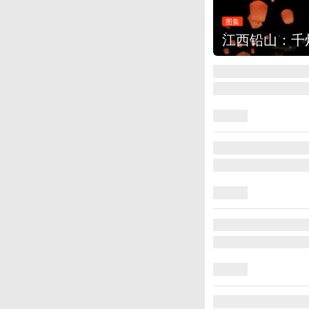
集
江西铅山：千灯点亮葛仙村