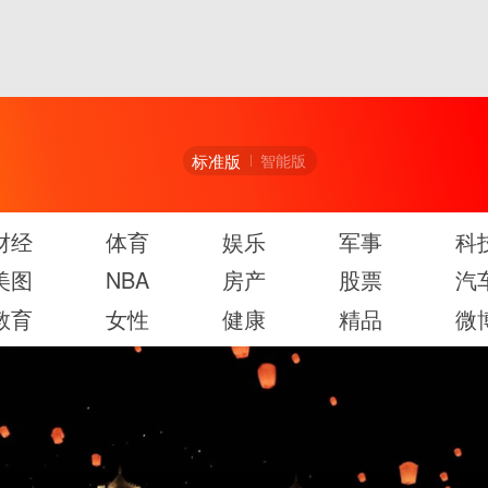
标准版
智能版
财经
体育
娱乐
军事
科
美图
NBA
房产
股票
汽
教育
女性
健康
精品
微