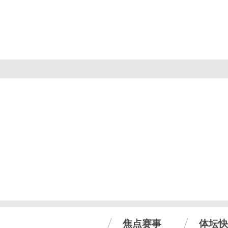
焦点赛事
体坛快