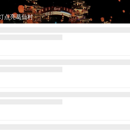
图集
上海：七彩稻田画迎