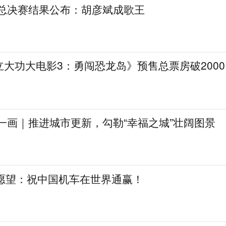
》总决赛结果公布：胡彦斌成歌王
大功大电影3：勇闯恐龙岛》预售总票房破2000
一画｜推进城市更新，勾勒“幸福之城”壮阔图景
日愿望：祝中国机车在世界通赢！