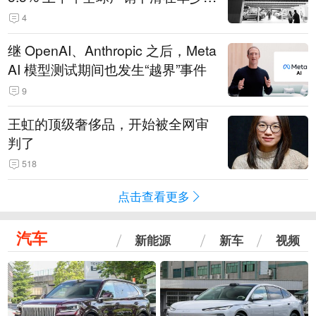
14.3万辆
4
继 OpenAI、Anthropic 之后，Meta
AI 模型测试期间也发生“越界”事件
9
王虹的顶级奢侈品，开始被全网审
判了
518
点击查看更多
汽车
新能源
新车
视频