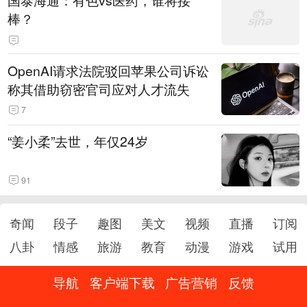
国泰海通：有色vs医药，谁将接
起
棒？
OpenAI请求法院驳回苹果公司诉讼
称其借助窃密官司应对人才流失
7
“姜小柔”去世，年仅24岁
91
奇闻
段子
趣图
美文
视频
直播
订阅
八卦
情感
旅游
教育
动漫
游戏
试用
导航
客户端下载
广告营销
反馈