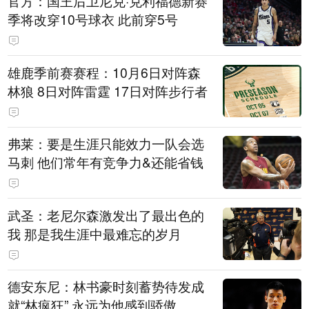
官方：国王后卫尼克·克利福德新赛
季将改穿10号球衣 此前穿5号
雄鹿季前赛赛程：10月6日对阵森
林狼 8日对阵雷霆 17日对阵步行者
弗莱：要是生涯只能效力一队会选
马刺 他们常年有竞争力&还能省钱
武圣：老尼尔森激发出了最出色的
我 那是我生涯中最难忘的岁月
德安东尼：林书豪时刻蓄势待发成
就“林疯狂” 永远为他感到骄傲