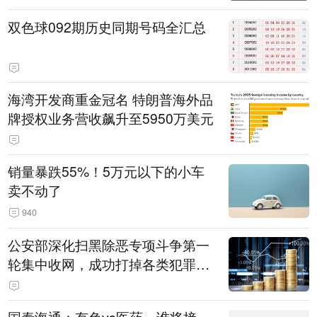
双色球092期历史同期号码全汇总
海湾开发商重金冠名 特朗普海外品
牌授权业务营收飙升至5950万美元
销量暴跌55%！5万元以下的小车
卖不动了
940
公安部深化扫黑除恶专项斗争第一
轮集中收网，成功打掉各类犯罪团
伙1000余个，抓获犯罪嫌疑人820
0余名，破获各类刑事案件5400余