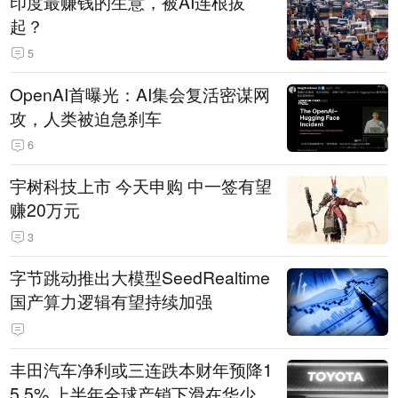
印度最赚钱的生意，被AI连根拔
起？
5
OpenAI首曝光：AI集会复活密谋网
攻，人类被迫急刹车
6
宇树科技上市 今天申购 中一签有望
赚20万元
3
字节跳动推出大模型SeedRealtime
国产算力逻辑有望持续加强
丰田汽车净利或三连跌本财年预降1
5.5% 上半年全球产销下滑在华少卖