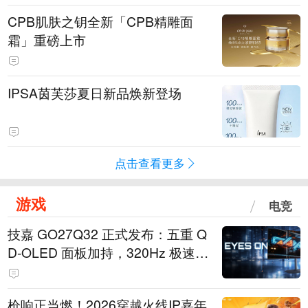
CPB肌肤之钥全新「CPB精雕面
霜」重磅上市
IPSA茵芙莎夏日新品焕新登场
点击查看更多
游戏
电竞
技嘉 GO27Q32 正式发布：五重 Q
D-OLED 面板加持，320Hz 极速与
影院级画面兼得
枪响正当燃！2026穿越火线IP嘉年