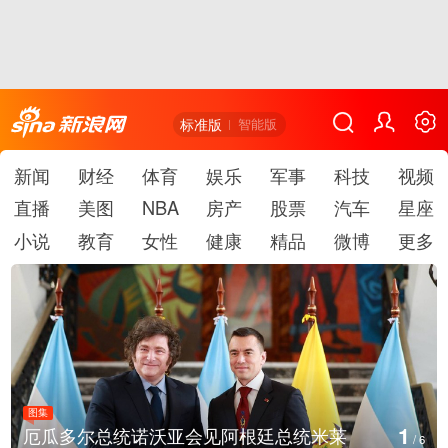
标准版
智能版
新闻
财经
体育
娱乐
军事
科技
视频
直播
美图
NBA
房产
股票
汽车
星座
小说
教育
女性
健康
精品
微博
更多
图集
2
美国斯波坎：野火烧毁700多所房屋
/
6