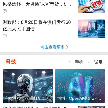
风格漂移、无资质“大V”带货，机构
被暂停新产品注册3个月
5
财政部：8月20日将在澳门发行60
亿元人民币国债
点击查看更多
科技
手机
试用
宇树科技，今日打新！
刚刚，OpenAI曝光GPT-6！传10万亿参数，8月强行发布