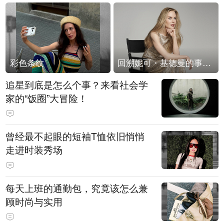
彩色条纹
回溯妮可・基德曼的事业轨迹
追星到底是怎么个事？来看社会学
家的“饭圈”大冒险！
曾经最不起眼的短袖T恤依旧悄悄
走进时装秀场
每天上班的通勤包，究竟该怎么兼
顾时尚与实用