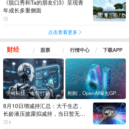
《脱口秀和Ta的朋友们3》呈现青
年成长多重侧面
点击查看更多
财经
股票
行情中心
下载APP
宇树科技，今日打新！
刚刚，OpenAI曝光GPT-6！传10万亿参数，8月强行发布
8月10日增减持汇总：大千生态 、
长龄液压披露拟减持，当日暂无A
股增持（表）
2