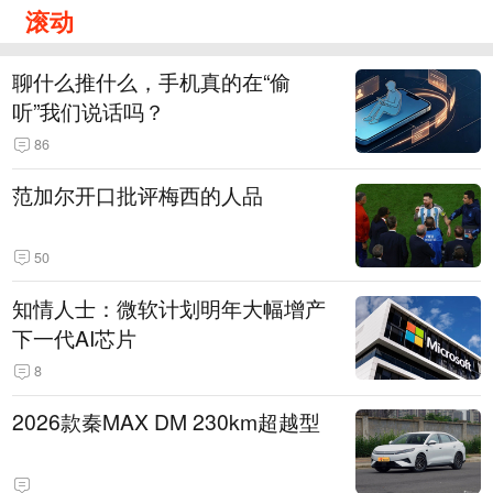
滚动
聊什么推什么，手机真的在“偷
听”我们说话吗？
86
范加尔开口批评梅西的人品
50
知情人士：微软计划明年大幅增产
下一代AI芯片
8
2026款秦MAX DM 230km超越型