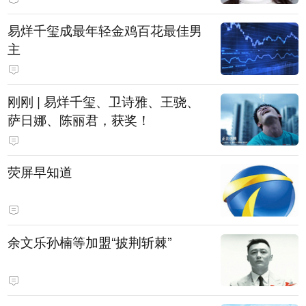
易烊千玺成最年轻金鸡百花最佳男
主
刚刚 | 易烊千玺、卫诗雅、王骁、
萨日娜、陈丽君，获奖！
荧屏早知道
余文乐孙楠等加盟“披荆斩棘”