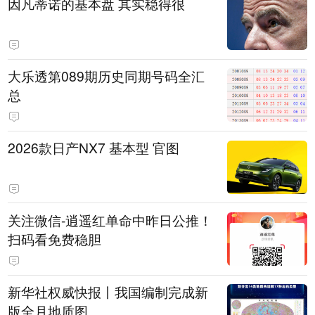
因凡蒂诺的基本盘 其实稳得很
大乐透第089期历史同期号码全汇
总
2026款日产NX7 基本型 官图
关注微信-逍遥红单命中昨日公推！
扫码看免费稳胆
新华社权威快报丨我国编制完成新
版全月地质图