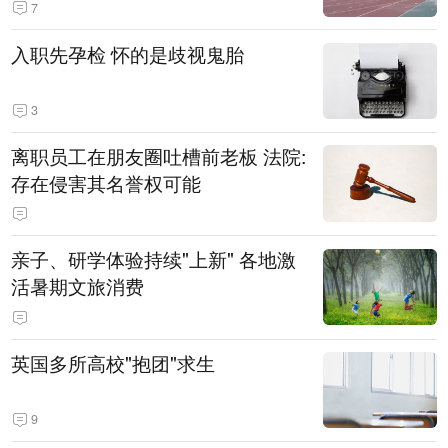
7
入职先孕检 怀的是歧视鬼胎
3
离职员工在朋友圈吐槽前老板 法院:
存在侵害其名誉权可能
亲子、研学体验持续"上新" 各地激
活暑期文旅消费
英国多所高校"抱团"求生
9