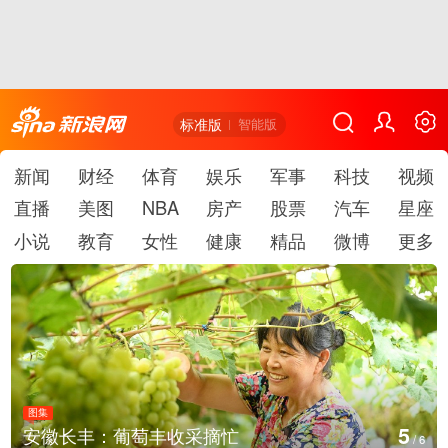
标准版
智能版
新闻
财经
体育
娱乐
军事
科技
视频
直播
美图
NBA
房产
股票
汽车
星座
小说
教育
女性
健康
精品
微博
更多
图集
6
湖北房县：路畅景美
/
6