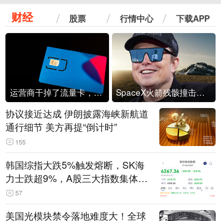
财经
股票
行情中心
下载APP
运营商干掉了流量卡，他们真的玩不起了
SpaceX火箭残骸撞击月球
协议接近达成 伊朗披露海峡新航道
通行细节 美方再提“倒计时”
155
韩国综指大跌5%触发熔断，SK海
力士跌超9%，A股三大指数集体低
开
57
美国光模块禁令落地难度大！全球