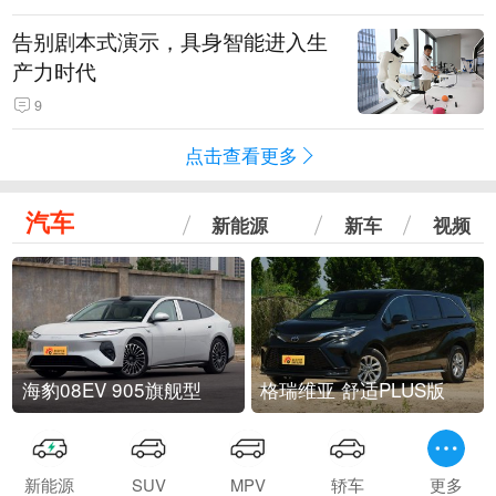
告别剧本式演示，具身智能进入生
产力时代
9
点击查看更多
汽车
新能源
新车
视频
海豹08EV 905旗舰型
格瑞维亚 舒适PLUS版
新能源
SUV
MPV
轿车
更多