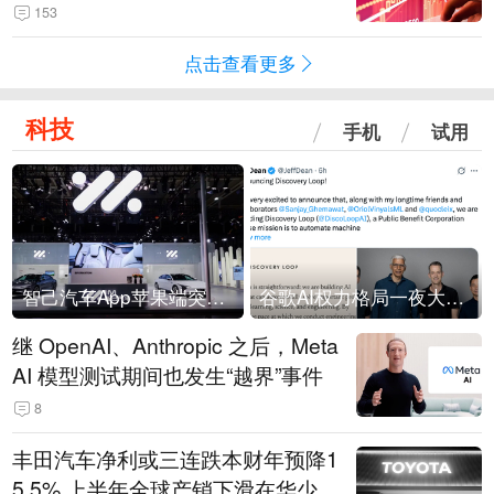
153
点击查看更多
科技
手机
试用
智己汽车App苹果端突然“下架”
谷歌AI权力格局一夜大洗牌
继 OpenAI、Anthropic 之后，Meta
AI 模型测试期间也发生“越界”事件
8
丰田汽车净利或三连跌本财年预降1
5.5% 上半年全球产销下滑在华少卖