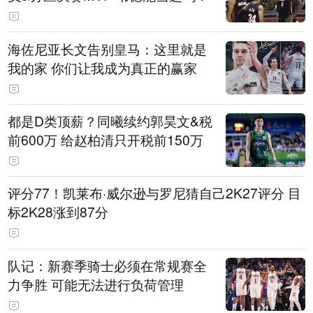
海佐尼亚长文告别皇马：这里就是
我的家 你们让我成为真正的赢家
都是D类顶薪？同曦续约郭昊文&税
前600万 给赵柏清只开税前150万
评分77！凯莱布·威尔逊与罗尼猜自己2K27评分 目
标2K28涨到87分
队记：新赛季骑士必须在常规赛全
力争胜 可能无法进行负荷管理