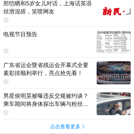
郑恺晒和5岁女儿对话，上海话英语
丝滑混搭，笑喷网友
电视节目预告
广东省运会暨省残运会开幕式全要
素彩排顺利举行，亮点抢先看！
男星侯明昊被曝违反交规被约谈？
乘车期间将身体探出车辆与粉丝打
招呼，当地交警回应
点击查看更多