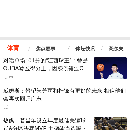
体育
焦点赛事
体坛快讯
高尔夫
对话单场101分的“江西球王”：曾是
CUBA赛区得分王，因膝伤错过CB
A选秀
29
威姆斯：希望朱芳雨和杜锋有更好的未来 相信他们
会再次回归广东
热媒：若当年设立年度最佳关键球
员&分区决赛MVP 韦德能当选吗？