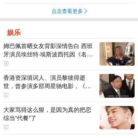
点击查看更多
娱乐
姆巴佩首晒女友背影深情告白 西班
牙演员埃丝特·埃斯波西托因《名校
风暴》走红
香港资深填词人、演员黎彼得逝
世，曾参演多部周星驰电影，《财
神到》由他填词
大家骂得这么狠，是因为真的把恋
综当“代餐”了