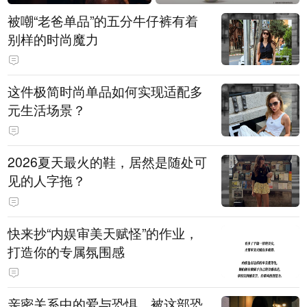
被嘲“老爸单品”的五分牛仔裤有着
别样的时尚魔力
这件极简时尚单品如何实现适配多
元生活场景？
2026夏天最火的鞋，居然是随处可
见的人字拖？
快来抄“内娱审美天赋怪”的作业，
打造你的专属氛围感
亲密关系中的爱与恐惧，被这部恐