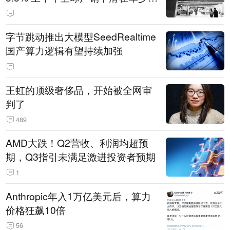
14.3万辆
字节跳动推出大模型SeedRealtime
国产算力逻辑有望持续加强
王虹的顶级奢侈品，开始被全网审
判了
489
AMD大跌！Q2营收、利润均超预
期，Q3指引未满足激进投资者预期
1
Anthropic年入1万亿美元后，算力
价格狂飙10倍
56