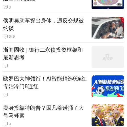
3
侯明昊乘车探出身体，违反交规被
约谈
649
浙商固收 | 银行二永债投资框架和
最新思考
欧罗巴大神领衔！AI智能精选9连红
专治冷门8连红
卖身投靠特朗普？因凡蒂诺捅了大
号马蜂窝
9