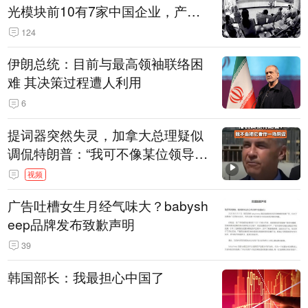
光模块前10有7家中国企业，产业
界人士：想“脱钩”并不容易
124
伊朗总统：目前与最高领袖联络困
难 其决策过程遭人利用
6
提词器突然失灵，加拿大总理疑似
调侃特朗普：“我可不像某位领导
人，把这当成一场阴谋”，全场哄笑
视频
广告吐槽女生月经气味大？babysh
eep品牌发布致歉声明
39
韩国部长：我最担心中国了